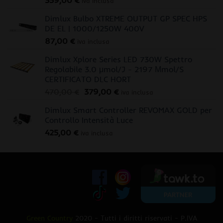
359,00
€
iva inclusa
Dimlux Bulbo XTREME OUTPUT GP SPEC HPS
DE EL | 1000/1250W 400V
87,00
€
iva inclusa
Dimlux Xplore Series LED 730W Spettro
Regolabile 3.0 μmol/J - 2197 Μmol/S
CERTIFICATO DLC HORT
Il
Il
470,00
€
379,00
€
iva inclusa
prezzo
prezzo
Dimlux Smart Controller REVOMAX GOLD per
originale
attuale
Controllo Intensità Luce
era:
è:
425,00
€
470,00 €.
379,00 €.
iva inclusa
Green Country
2020 - Tutti i diritti riservati - P.IVA