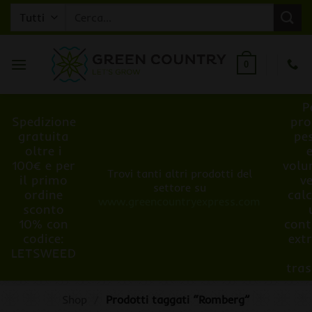
Salta
Cerca:
ai
contenuti
0
P
Spedizione
pro
gratuita
pe
oltre i
100€ e per
volu
Trovi tanti altri prodotti del
il primo
v
settore su
ordine
cal
www.greencountryexpress.com
sconto
10% con
cont
codice:
ext
LETSWEED
tra
Shop
/
Prodotti taggati “Romberg”