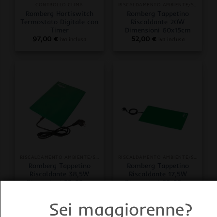
CONTROLLO CLIMA
RISCALDAMENTO AMBIENTE/SUBSTRATO
Romberg Hortiswitch
Romberg Tappetino
Termostato Digitale con
Riscaldante 20W
Timer
Dimensioni 60x15cm
97,00
€
52,00
€
iva inclusa
iva inclusa
RISCALDAMENTO AMBIENTE/SUBSTRATO
RISCALDAMENTO AMBIENTE/SUBSTRATO
Romberg Tappetino
Romberg Tappetino
Riscaldante 38,5W
Riscaldante 17,5W
Dimensioni 55x35cm
Dimensioni 35x25cm
63,50
€
51,00
€
iva inclusa
iva inclusa
Sei maggiorenne?