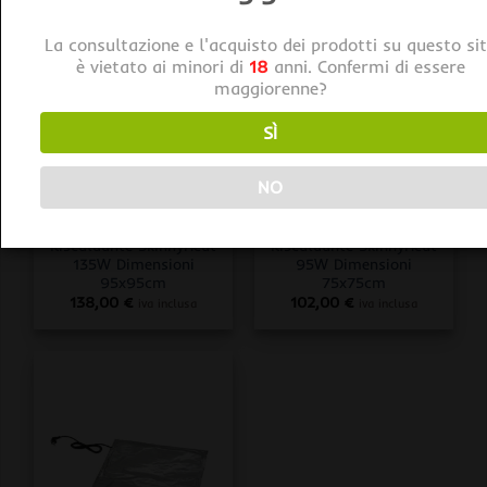
La consultazione e l'acquisto dei prodotti su questo si
è vietato ai minori di
18
anni. Confermi di essere
maggiorenne?
SÌ
NO
RISCALDAMENTO AMBIENTE/SUBSTRATO
RISCALDAMENTO AMBIENTE/SUBSTRATO
Romberg Tappetino
Romberg Tappetino
Riscaldante SkinnyHeat
Riscaldante SkinnyHeat
135W Dimensioni
95W Dimensioni
95x95cm
75x75cm
138,00
€
102,00
€
iva inclusa
iva inclusa