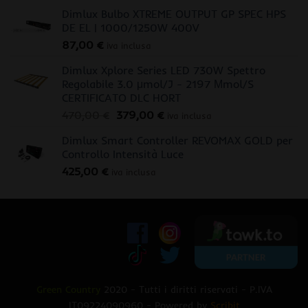
Dimlux Bulbo XTREME OUTPUT GP SPEC HPS
DE EL | 1000/1250W 400V
87,00
€
iva inclusa
Dimlux Xplore Series LED 730W Spettro
Regolabile 3.0 μmol/J - 2197 Μmol/S
CERTIFICATO DLC HORT
Il
Il
470,00
€
379,00
€
iva inclusa
prezzo
prezzo
Dimlux Smart Controller REVOMAX GOLD per
originale
attuale
Controllo Intensità Luce
era:
è:
425,00
€
470,00 €.
379,00 €.
iva inclusa
Green Country
2020 - Tutti i diritti riservati - P.IVA
IT09224090960 - Powered by
Scribit