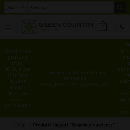
Salta
Cerca:
ai
contenuti
0
P
Spedizione
pro
gratuita
pe
oltre i
100€ e per
volu
Trovi tanti altri prodotti del
il primo
v
settore su
ordine
cal
www.greencountryexpress.com
sconto
10% con
cont
codice:
ext
LETSWEED
tra
Shop
/
Prodotti taggati “Organics Nutrients”