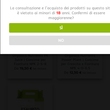
La consultazione e l'acquisto dei prodotti su questo si
è vietato ai minori di
18
anni. Confermi di essere
maggiorenne?
ESAURITO
SÌ
NO
FERTILIZZANTI
FERTILIZZANTI
Organics Nutrients PK
Organics Nutrients
Juice | Concime per
Power Plant | Concime
Fioritura NPK 2-5-8
per Crescita e Fioritura
NPK 4-0-6.5
Da
19,50
€
iva inclusa
Da
12,50
€
iva inclusa
ESAURITO