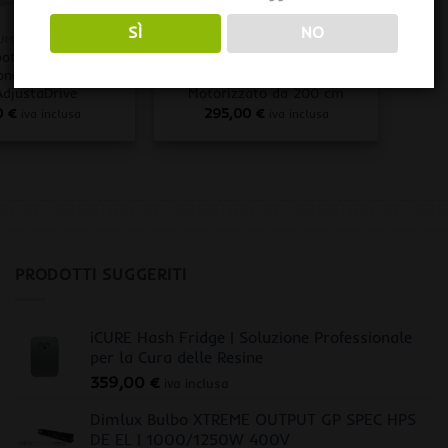
+
SÌ
NO
LUMINAZIONE
ILLUMINAZIONE
botics ADD-A-LAMP
Gualala Robotics LIGHT RAIL
one per LIGHT RAIL
4.0 ADJUSTADRIVE Kit Binario
AdjustaDrive
Motorizzato da 200 cm
0
€
295,00
€
iva inclusa
iva inclusa
PRODOTTI SUGGERITI
iCURE Hash Fridge | Soluzione Professionale
per la Cura delle Resine
359,00
€
iva inclusa
Dimlux Bulbo XTREME OUTPUT GP SPEC HPS
DE EL | 1000/1250W 400V