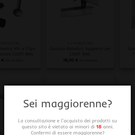
+
+
LUMINAZIONE
ILLUMINAZIONE
botics Viti e Clips
Gualala Robotics Supporto per
Gua
uttore LIGHT RAIL
LIGHT RAIL
T
0
€
18,50
€
iva inclusa
iva inclusa
Sei maggiorenne?
La consultazione e l'acquisto dei prodotti su
questo sito è vietato ai minori di
18
anni.
Confermi di essere maggiorenne?