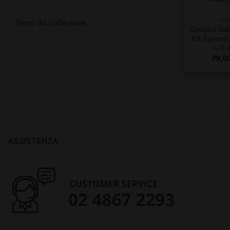
+
IL
Semi da collezione
Gualala Ro
Kit Estensi
4.0 
79,0
ASSISTENZA