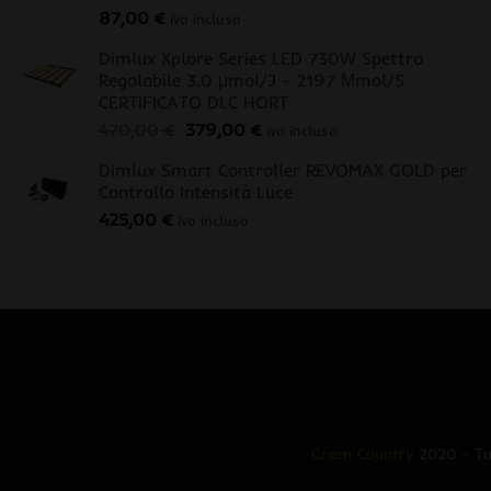
87,00
€
iva inclusa
Dimlux Xplore Series LED 730W Spettro
Regolabile 3.0 μmol/J - 2197 Μmol/S
CERTIFICATO DLC HORT
Il
Il
470,00
€
379,00
€
iva inclusa
prezzo
prezzo
Dimlux Smart Controller REVOMAX GOLD per
originale
attuale
Controllo Intensità Luce
era:
è:
425,00
€
470,00 €.
379,00 €.
iva inclusa
Green Country
2020 - Tut