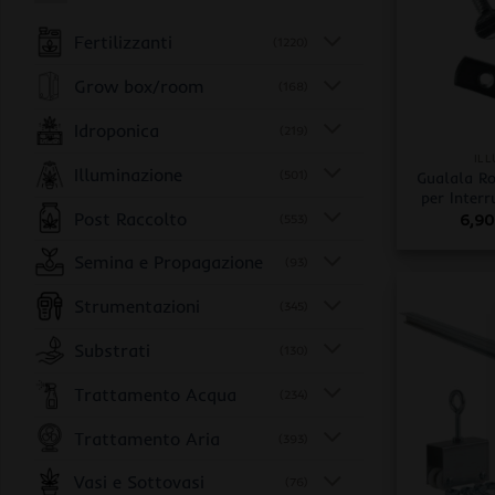
Fertilizzanti
(1220)
Grow box/room
(168)
+
Idroponica
(219)
IL
Illuminazione
(501)
Gualala Ro
per Interr
Post Raccolto
6,9
(553)
Semina e Propagazione
(93)
Strumentazioni
(345)
Substrati
(130)
Trattamento Acqua
(234)
Trattamento Aria
(393)
Vasi e Sottovasi
(76)