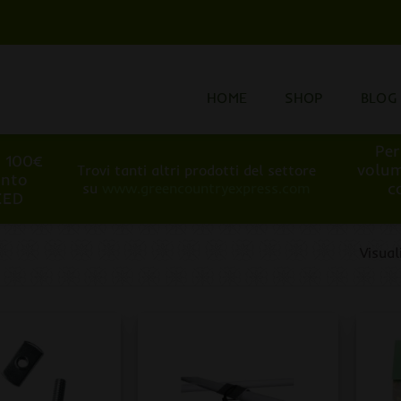
HOME
SHOP
BLOG
Per
i 100€
volum
Trovi tanti altri prodotti del settore
onto
c
su
www.greencountryexpress.com
EED
Visual