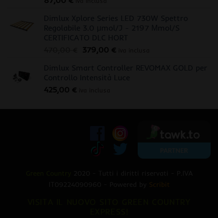
87,00
€
iva inclusa
Dimlux Xplore Series LED 730W Spettro
Regolabile 3.0 μmol/J - 2197 Μmol/S
CERTIFICATO DLC HORT
Il
Il
470,00
€
379,00
€
iva inclusa
prezzo
prezzo
Dimlux Smart Controller REVOMAX GOLD per
originale
attuale
Controllo Intensità Luce
era:
è:
425,00
€
470,00 €.
379,00 €.
iva inclusa
Green Country
2020 - Tutti i diritti riservati - P.IVA
IT09224090960 - Powered by
Scribit
VISITA IL NUOVO SITO GREEN COUNTRY
EXPRESS!