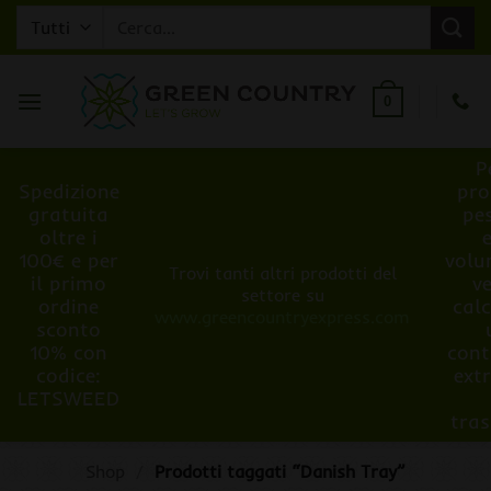
Salta
Cerca:
ai
contenuti
0
P
Spedizione
pro
gratuita
pe
oltre i
100€ e per
volu
Trovi tanti altri prodotti del
il primo
v
settore su
ordine
cal
www.greencountryexpress.com
sconto
10% con
cont
codice:
ext
LETSWEED
tra
Shop
/
Prodotti taggati “Danish Tray”