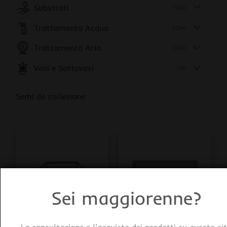
Substrati
(130)
Trattamento Acqua
(234)
Trattamento Aria
(393)
Vasi e Sottovasi
(76)
Semi da collezione
Sei maggiorenne?