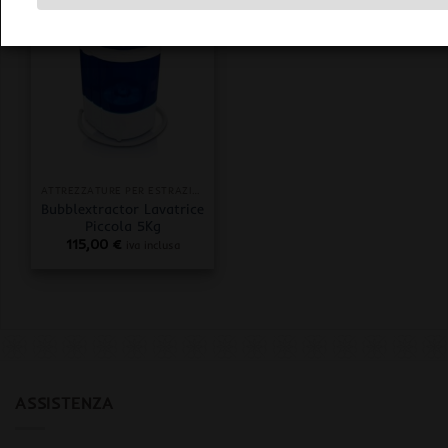
ATTREZZATURE PER ESTRAZIONI
Bubblextractor Lavatrice
Piccola 5Kg
115,00
€
iva inclusa
ASSISTENZA