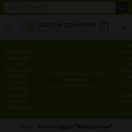
Salta
Cerca:
ai
contenuti
0
P
Spedizione
pro
gratuita
pe
oltre i
100€ e per
volu
Trovi tanti altri prodotti del
il primo
v
settore su
ordine
cal
www.greencountryexpress.com
sconto
10% con
cont
codice:
ext
LETSWEED
tra
Shop
/
Prodotti taggati “Bubblextractor”