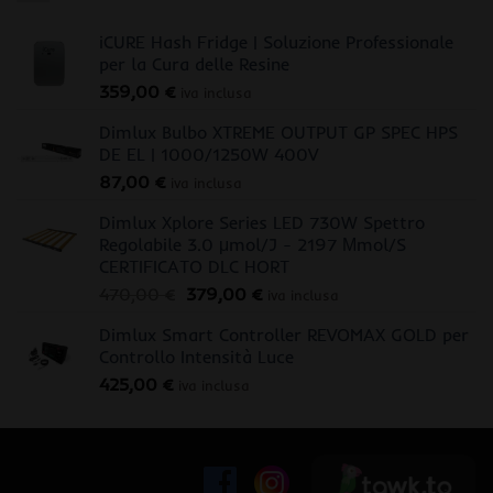
iCURE Hash Fridge | Soluzione Professionale
per la Cura delle Resine
359,00
€
iva inclusa
Dimlux Bulbo XTREME OUTPUT GP SPEC HPS
DE EL | 1000/1250W 400V
87,00
€
iva inclusa
Dimlux Xplore Series LED 730W Spettro
Regolabile 3.0 μmol/J - 2197 Μmol/S
CERTIFICATO DLC HORT
Il
Il
470,00
€
379,00
€
iva inclusa
prezzo
prezzo
Dimlux Smart Controller REVOMAX GOLD per
originale
attuale
Controllo Intensità Luce
era:
è:
425,00
€
470,00 €.
379,00 €.
iva inclusa