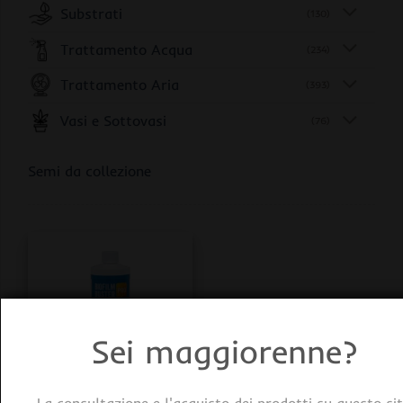
Substrati
(130)
Trattamento Acqua
(234)
Trattamento Aria
(393)
Vasi e Sottovasi
(76)
Semi da collezione
Sei maggiorenne?