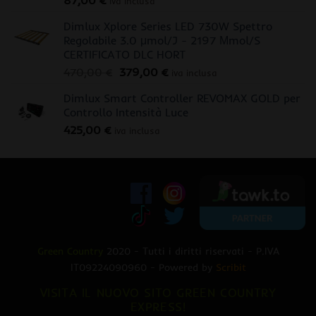
87,00
€
iva inclusa
Dimlux Xplore Series LED 730W Spettro
Regolabile 3.0 μmol/J - 2197 Μmol/S
CERTIFICATO DLC HORT
Il
Il
470,00
€
379,00
€
iva inclusa
prezzo
prezzo
Dimlux Smart Controller REVOMAX GOLD per
originale
attuale
Controllo Intensità Luce
era:
è:
425,00
€
470,00 €.
379,00 €.
iva inclusa
Green Country
2020 - Tutti i diritti riservati - P.IVA
IT09224090960 - Powered by
Scribit
VISITA IL NUOVO SITO GREEN COUNTRY
EXPRESS!