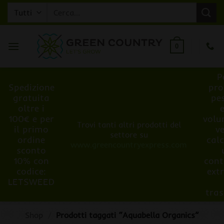
Salta
Cerca:
ai
contenuti
0
P
Spedizione
pro
gratuita
pe
oltre i
100€ e per
volu
Trovi tanti altri prodotti del
il primo
v
settore su
ordine
cal
www.greencountryexpress.com
sconto
10% con
cont
codice:
ext
LETSWEED
tra
Shop
/
Prodotti taggati “Aquabella Organics”