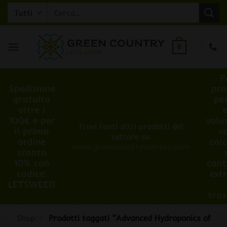
Salta
Cerca:
ai
contenuti
0
P
Spedizione
pro
gratuita
pe
oltre i
100€ e per
volu
Trovi tanti altri prodotti del
il primo
v
settore su
ordine
cal
www.greencountryexpress.com
sconto
10% con
cont
codice:
ext
LETSWEED
tra
Shop
/
Prodotti taggati “Advanced Hydroponics of