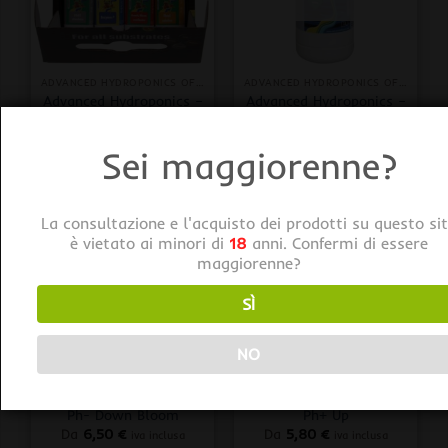
ADVANCED HYDROPONICS OF HOLLAND
ADVANCED HYDROPONICS OF HOLLAND
Advanced Hydroponics –
Advanced Hydroponics –
Starter Kit
Ph- Down Grow
78,00
€
Da
4,50
€
iva inclusa
iva inclusa
Sei maggiorenne?
La consultazione e l'acquisto dei prodotti su questo si
è vietato ai minori di
18
anni. Confermi di essere
maggiorenne?
SÌ
NO
ADVANCED HYDROPONICS OF HOLLAND
ADVANCED HYDROPONICS OF HOLLAND
Advanced Hydroponics –
Advanced Hydroponics –
Ph- Down Bloom
Ph+ Up
Da
6,50
€
Da
5,80
€
iva inclusa
iva inclusa