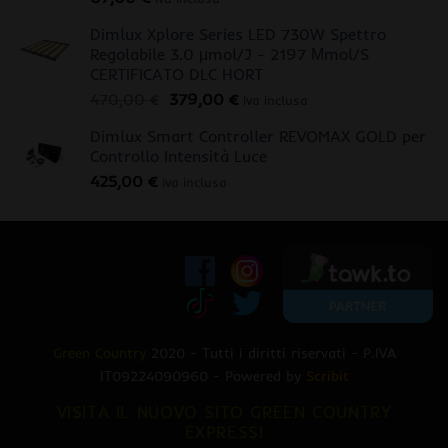
Dimlux Xplore Series LED 730W Spettro
Regolabile 3.0 μmol/J - 2197 Μmol/S
CERTIFICATO DLC HORT
Il
Il
470,00
€
379,00
€
iva inclusa
prezzo
prezzo
Dimlux Smart Controller REVOMAX GOLD per
originale
attuale
Controllo Intensità Luce
era:
è:
425,00
€
470,00 €.
379,00 €.
iva inclusa
Green Country
2020 - Tutti i diritti riservati - P.IVA
IT09224090960 - Powered by
Scribit
VISITA IL NUOVO SITO GREEN COUNTRY
EXPRESS!