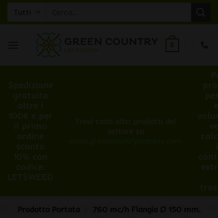
Salta
Cerca:
ai
contenuti
0
P
Spedizione
pro
gratuita
pe
oltre i
100€ e per
volu
Trovi tanti altri prodotti del
il primo
v
settore su
ordine
cal
www.greencountryexpress.com
sconto
10% con
cont
codice:
ext
LETSWEED
tra
Prodotto Portata
/
760 mc/h Flangia Ø 150 mm.