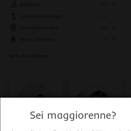
Substrati
(130)
Trattamento Acqua
(234)
Trattamento Aria
(393)
Vasi e Sottovasi
(76)
Semi da collezione
Sei maggiorenne?