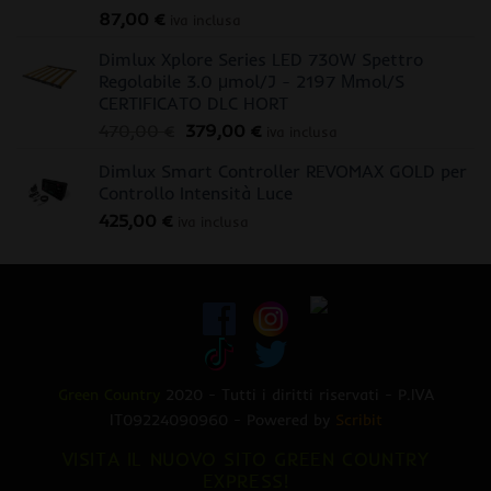
87,00
€
iva inclusa
Dimlux Xplore Series LED 730W Spettro
Regolabile 3.0 μmol/J - 2197 Μmol/S
CERTIFICATO DLC HORT
Il
Il
470,00
€
379,00
€
iva inclusa
prezzo
prezzo
Dimlux Smart Controller REVOMAX GOLD per
originale
attuale
Controllo Intensità Luce
era:
è:
425,00
€
470,00 €.
379,00 €.
iva inclusa
Green Country
2020 - Tutti i diritti riservati - P.IVA
IT09224090960 - Powered by
Scribit
VISITA IL NUOVO SITO GREEN COUNTRY
EXPRESS!