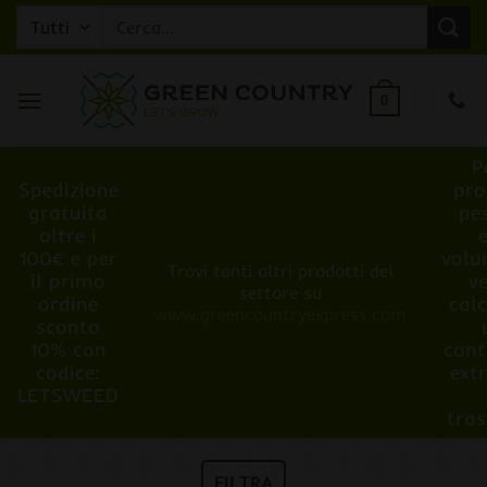
Salta
Cerca:
ai
contenuti
0
P
Spedizione
pro
gratuita
pe
oltre i
100€ e per
volu
Trovi tanti altri prodotti del
il primo
v
settore su
ordine
cal
www.greencountryexpress.com
sconto
10% con
cont
codice:
ext
LETSWEED
tra
FILTRA