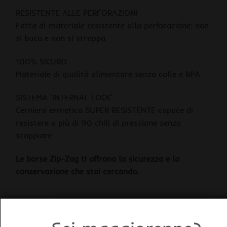
RESISTENTE ALLE PERFORAZIONI
Fatta di materiale resistente alla perforazione: non
si buca e non si strappa
100% SICURO
Materiale di qualità alimentare senza colle e BPA
SISTEMA ‘INTERNAL LOCK’
Cerniera ermetica SUPER RESISTENTE capace di
resistere a più di 90 chili di pressione senza
scoppiare
Le borse Zip-Zag ti offrono la sicurezza e la
conservazione che stai cercando.
Quantità