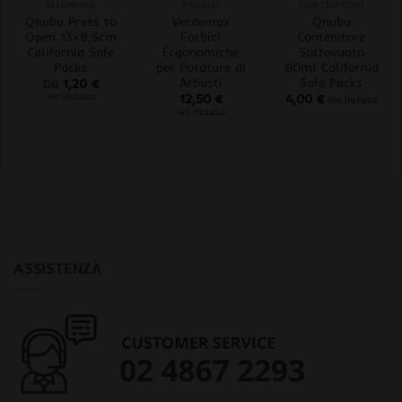
ALLUMINIO
FORBICI
CONTENITORI
Qnubu Press to
Verdemax
Qnubu
Open 13×8,5cm
Forbici
Contenitore
California Safe
Ergonomiche
Sottovuoto
Packs
per Potature di
60ml California
Arbusti
Safe Packs
Da
1,20
€
iva inclusa
12,50
€
4,00
€
iva inclusa
iva inclusa
ASSISTENZA