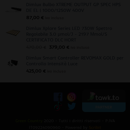
Dimlux Bulbo XTREME OUTPUT GP SPEC HPS
DE EL | 1000/1250W 400V
87,00
€
iva inclusa
Dimlux Xplore Series LED 730W Spettro
Regolabile 3.0 μmol/J - 2197 Μmol/S
CERTIFICATO DLC HORT
Il
Il
470,00
€
379,00
€
iva inclusa
prezzo
prezzo
Dimlux Smart Controller REVOMAX GOLD per
originale
attuale
Controllo Intensità Luce
era:
è:
425,00
€
470,00 €.
379,00 €.
iva inclusa
Green Country
2020 - Tutti i diritti riservati - P.IVA
IT09224090960 - Powered by
Scribit