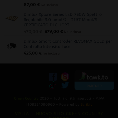
87,00
€
iva inclusa
Dimlux Xplore Series LED 730W Spettro
Regolabile 3.0 μmol/J - 2197 Μmol/S
CERTIFICATO DLC HORT
Il
Il
470,00
€
379,00
€
iva inclusa
prezzo
prezzo
Dimlux Smart Controller REVOMAX GOLD per
originale
attuale
Controllo Intensità Luce
era:
è:
425,00
€
470,00 €.
379,00 €.
iva inclusa
Green Country
2020 - Tutti i diritti riservati - P.IVA
IT09224090960 - Powered by
Scribit
VISITA IL NUOVO SITO GREEN COUNTRY