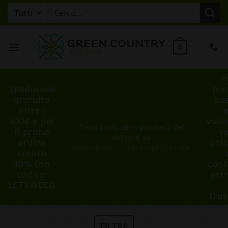
Salta
Cerca:
ai
contenuti
0
P
Spedizione
pro
gratuita
pe
oltre i
100€ e per
volu
Trovi tanti altri prodotti del
il primo
v
settore su
ordine
cal
www.greencountryexpress.com
sconto
10% con
cont
codice:
ext
LETSWEED
tra
FILTRA