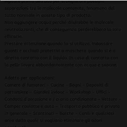
Agitare prima dell’uso per scongiurare possibili
separazioni tre le molecole contenute, fenomeno del
tutto normale in questo tipo di prodotto.
Non aggiungere acqua perché diluirebbe le molecole
neutralizzanti, che di conseguenza perderebbero la loro
efficacia.
Prestare attenzione quando lo si utilizza. Indossare
guanti e occhiali protettivi o maschera quando si è a
diretto contatto con il liquido. In caso di contatto con
la pelle lavare abbondantemente con acqua e sapone.
Adatto per applicazioni:
Camere di fumatori – Cucine – Bagni – Depositi di
pattumiere – Giardini indoor – Workshop – Uffici –
Condotti d’aerazione e / o aria condizionata – Vetture –
Camper roulotte e auto – Trasporto pubblico e privato
in generale – Scantinati – Barche – Canili e qualsiasi
area dalla quale si vogliano eliminare gli odori