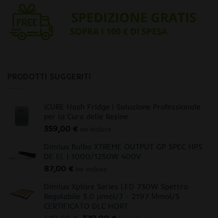
PRODOTTI SUGGERITI
iCURE Hash Fridge | Soluzione Professionale
per la Cura delle Resine
359,00
€
iva inclusa
Dimlux Bulbo XTREME OUTPUT GP SPEC HPS
DE EL | 1000/1250W 400V
87,00
€
iva inclusa
Dimlux Xplore Series LED 730W Spettro
Regolabile 3.0 μmol/J - 2197 Μmol/S
CERTIFICATO DLC HORT
Il
Il