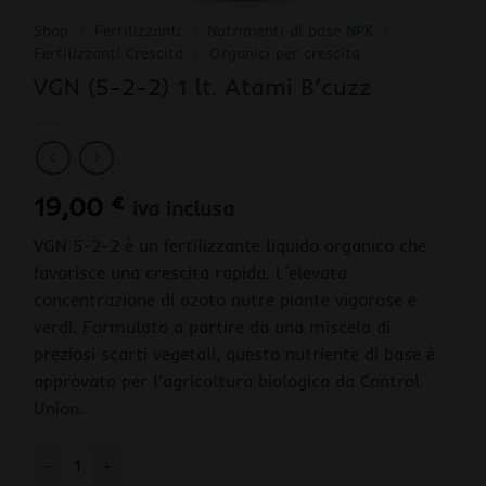
Shop
/
Fertilizzanti
/
Nutrimenti di base NPK
/
Fertilizzanti Crescita
/
Organici per crescita
VGN (5-2-2) 1 lt. Atami B’cuzz
19,00
€
iva inclusa
VGN 5-2-2 è un fertilizzante liquido organico che
favorisce una crescita rapida. L’elevata
concentrazione di azoto nutre piante vigorose e
verdi. Formulato a partire da una miscela di
preziosi scarti vegetali, questo nutriente di base è
approvato per l’agricoltura biologica da Control
Union.
VGN (5-2-2) 1 lt. Atami B'cuzz quantità