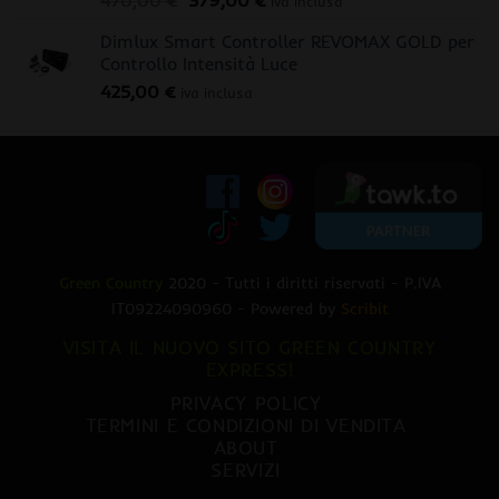
470,00
€
379,00
€
iva inclusa
prezzo
prezzo
Dimlux Smart Controller REVOMAX GOLD per
originale
attuale
Controllo Intensità Luce
era:
è:
425,00
€
470,00 €.
379,00 €.
iva inclusa
Green Country
2020 - Tutti i diritti riservati - P.IVA
IT09224090960 - Powered by
Scribit
VISITA IL NUOVO SITO GREEN COUNTRY
EXPRESS!
PRIVACY POLICY
TERMINI E CONDIZIONI DI VENDITA
ABOUT
SERVIZI