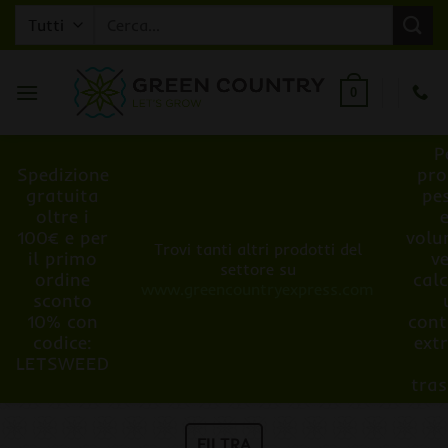
Salta
Cerca:
ai
contenuti
0
P
Spedizione
pro
gratuita
pe
oltre i
100€ e per
volu
Trovi tanti altri prodotti del
il primo
v
settore su
ordine
cal
www.greencountryexpress.com
sconto
10% con
cont
codice:
ext
LETSWEED
tra
FILTRA