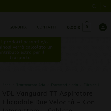
GURUMIX
CONTATTI
0,00
€
0
 i prodotti pesanti e/o
inosi verrà calcolato un
ontributo extra per il
trasporto
Shop
/
Trattamento Aria
/
Estrattori d'aria
/
Elicoidali
VDL Vanguard TT Aspiratore
Elicoidale Due Velocità – Con
Interruttore – Cablato