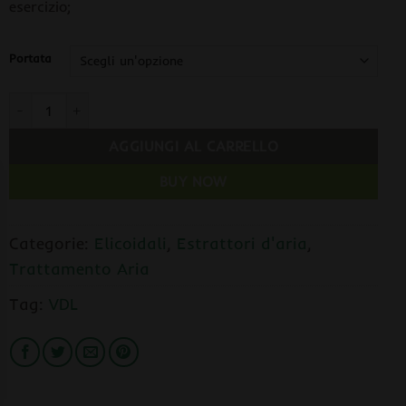
esercizio;
Portata
VDL Vanguard TT Aspiratore Elicoidale Due Velocità - Con Interru
AGGIUNGI AL CARRELLO
BUY NOW
Categorie:
Elicoidali
,
Estrattori d'aria
,
Trattamento Aria
Tag:
VDL