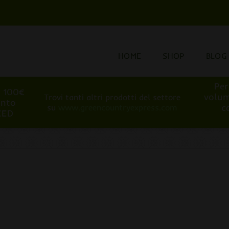
HOME
SHOP
BLOG
Per
i 100€
volum
Trovi tanti altri prodotti del settore
onto
c
su
www.greencountryexpress.com
EED