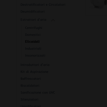
Destratificatori e Circolatori
Deumidificatori
Estrattori d'aria
Centrifughi
Domestici
Elicoidali
Industriali
Insonorizzati
Introduttori d'aria
Kit di Aspirazione
Raffrescatori
Riscaldatori
Sanificazione con UVC
Silenziatori
Umidificatori