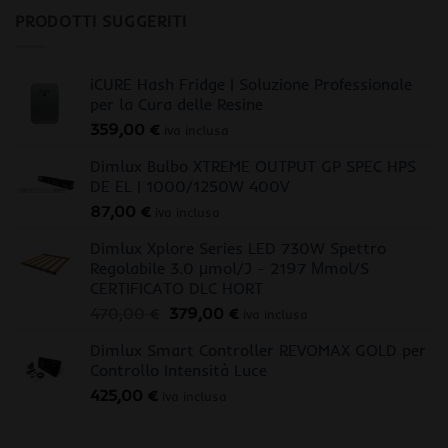
PRODOTTI SUGGERITI
iCURE Hash Fridge | Soluzione Professionale
per la Cura delle Resine
359,00
€
iva inclusa
Dimlux Bulbo XTREME OUTPUT GP SPEC HPS
DE EL | 1000/1250W 400V
87,00
€
iva inclusa
Dimlux Xplore Series LED 730W Spettro
Regolabile 3.0 μmol/J - 2197 Μmol/S
CERTIFICATO DLC HORT
Il
Il
470,00
€
379,00
€
iva inclusa
prezzo
prezzo
Dimlux Smart Controller REVOMAX GOLD per
originale
attuale
Controllo Intensità Luce
era:
è:
425,00
€
470,00 €.
379,00 €.
iva inclusa