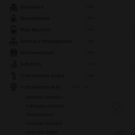
Idroponica
(219)
Illuminazione
(501)
Post Raccolto
(553)
Semina e Propagazione
(93)
Strumentazioni
(345)
Substrati
(130)
Trattamento Acqua
(234)
Trattamento Aria
(393)
Anidride carbonica
Cablaggio condotte
Climatizzatori
Condotte flessibili
Controllo Odori