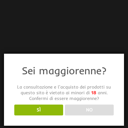
Sei maggiorenne?
La consultazione e l'acquisto dei prodotti su
questo sito è vietato ai minori di
18
anni.
Confermi di essere maggiorenne?
SÌ
NO