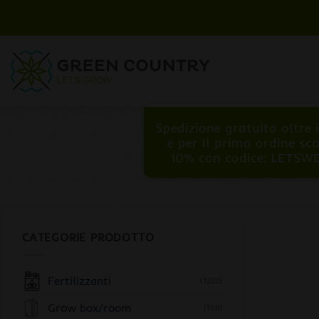
Salta
ai
contenuti
Spedizione gratuita oltre 
e per il primo ordine sc
10% con codice: LETSW
CATEGORIE PRODOTTO
Fertilizzanti
(1220)
Grow box/room
(168)