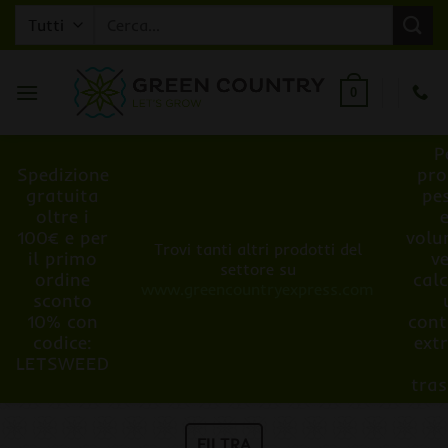
Salta
Cerca:
ai
contenuti
0
P
Spedizione
pro
gratuita
pe
oltre i
100€ e per
volu
Trovi tanti altri prodotti del
il primo
v
settore su
ordine
cal
www.greencountryexpress.com
sconto
10% con
cont
codice:
ext
LETSWEED
tra
FILTRA