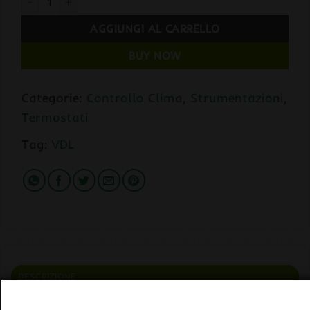
AGGIUNGI AL CARRELLO
BUY NOW
Categorie:
Controllo Clima
,
Strumentazioni
,
Termostati
Tag:
VDL
DESCRIZIONE
VDL Termostato a Spina Max 16A