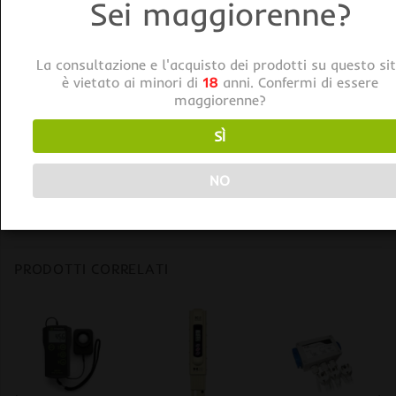
Sei maggiorenne?
Caratteristiche tecniche:
Soglia di controllo temperatura: 5°-30°C
La consultazione e l'acquisto dei prodotti su questo si
Precisione: +/- 1°C
è vietato ai minori di
18
anni. Confermi di essere
maggiorenne?
Periodo di misurazione: 10sec.
Carico massimo di resistenza: 16A 3680W
SÌ
Carico massimo induttivo/ventilazione, umidificazione,
condizionamento: 460W
NO
Temperatura di utilizzo: 0°C – 40°C
PRODOTTI CORRELATI