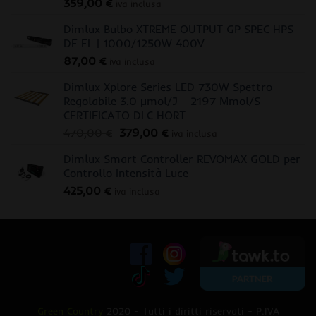
359,00
€
iva inclusa
Dimlux Bulbo XTREME OUTPUT GP SPEC HPS
DE EL | 1000/1250W 400V
87,00
€
iva inclusa
Dimlux Xplore Series LED 730W Spettro
Regolabile 3.0 μmol/J - 2197 Μmol/S
CERTIFICATO DLC HORT
Il
Il
470,00
€
379,00
€
iva inclusa
prezzo
prezzo
Dimlux Smart Controller REVOMAX GOLD per
originale
attuale
Controllo Intensità Luce
era:
è:
425,00
€
470,00 €.
379,00 €.
iva inclusa
Green Country
2020 - Tutti i diritti riservati - P.IVA