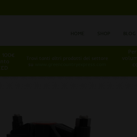
HOME
SHOP
BLOG
Per
i 100€
volum
Trovi tanti altri prodotti del settore
onto
c
su
www.greencountryexpress.com
EED