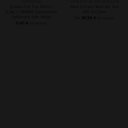
CONTENITORI
ATTREZZATURE PER ESTRAZIONI
Qnubu Pop Top 50ml |
Pure Extract Rete per Dry
2,2gr | 13DRAM Contenitore
Sift 1×1,25m
California Safe Packs
Da
28,50
€
iva inclusa
0,40
€
iva inclusa