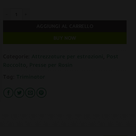
Triminator Rosin TRP Pressa 25 TON Piastre 15,2x25,4cm quantit
AGGIUNGI AL CARRELLO
BUY NOW
Categorie:
Attrezzature per estrazioni
,
Post
Raccolto
,
Presse per Rosin
Tag:
Triminator