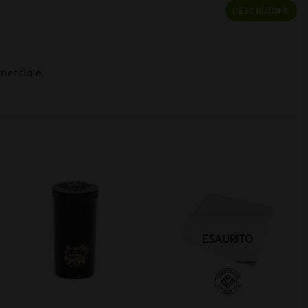
DESCRIZIONE
merciale.
ESAURITO
+
+