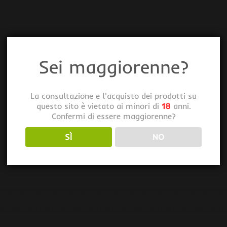
Sei maggiorenne?
La consultazione e l'acquisto dei prodotti su
questo sito è vietato ai minori di
18
anni.
Confermi di essere maggiorenne?
SÌ
NO