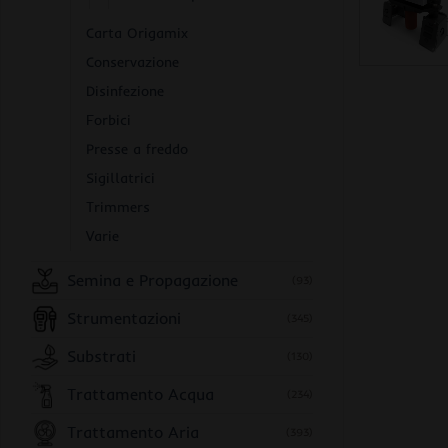
Carta Origamix
Conservazione
Disinfezione
Forbici
Presse a freddo
Sigillatrici
Trimmers
Varie
Semina e Propagazione
(93)
Strumentazioni
(345)
Substrati
(130)
Trattamento Acqua
(234)
Trattamento Aria
(393)