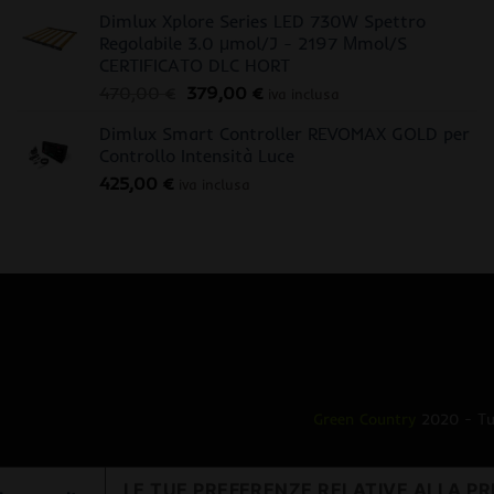
Dimlux Xplore Series LED 730W Spettro
Regolabile 3.0 μmol/J - 2197 Μmol/S
CERTIFICATO DLC HORT
Il
Il
470,00
€
379,00
€
iva inclusa
prezzo
prezzo
Dimlux Smart Controller REVOMAX GOLD per
originale
attuale
Controllo Intensità Luce
era:
è:
425,00
€
470,00 €.
379,00 €.
iva inclusa
Green Country
2020 - Tut
LE TUE PREFERENZE RELATIVE ALLA PR