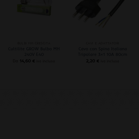
+
+
BULBI MH CRESCITA
CAVI E ADATTATORI
Cultilite GROW Bulbo MH
Cavo con Spina Italiana
240V E40
Tripolare 3×1 10A 80cm
Da
14,60
€
2,20
€
iva inclusa
iva inclusa