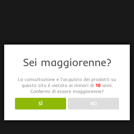
Sei maggiorenne?
La consultazione e l'acquisto dei prodotti su
questo sito è vietato ai minori di
18
anni.
Confermi di essere maggiorenne?
SÌ
NO