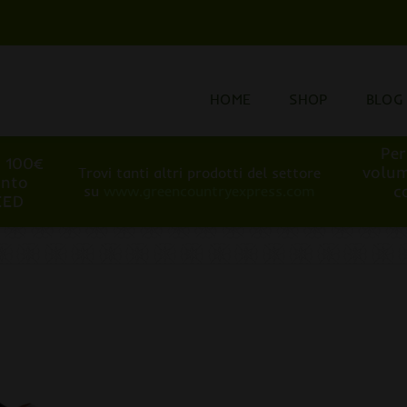
HOME
SHOP
BLOG
Per
i 100€
volum
Trovi tanti altri prodotti del settore
onto
c
su
www.greencountryexpress.com
EED