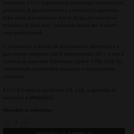
installare, il LLT-3 garantisce movimenti sincronizzati,
precisione di posizionamento e semplicità operativa.
Ogni unità può sollevare fino a 35 kg con una corsa
massima di 940 mm, risultando ideale per sistemi
rack professionali.
Il sollevatore è dotato di allineamento automatico e
può essere integrato con il telecomando LRC-1 o con il
sistema di controllo TrolMaster Hydro-X Pro (HCS-2),
consentendo funzionalità avanzate e automazione
completa.
Il LLT-3 è inoltre certificato ETL e CE, a garanzia di
sicurezza e affidabilità.
Disponibile su ordinazione
ThinkGrow LLT-3 Smart Mini Light Lifter - Sistema di Sollevame
AGGIUNGI AL CARRELLO