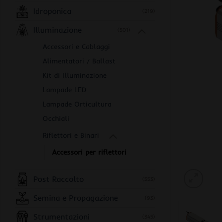
Idroponica
(219)
Illuminazione
(501)
Accessori e Cablaggi
Alimentatori / Ballast
Kit di Illuminazione
Lampade LED
Lampade Orticultura
Occhiali
Riflettori e Binari
Accessori per riflettori
Post Raccolto
(553)
Semina e Propagazione
(93)
Strumentazioni
(345)