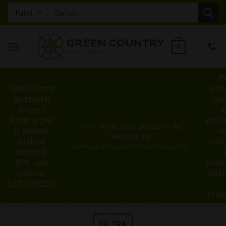
Salta
Cerca:
ai
contenuti
0
P
Spedizione
pro
gratuita
pe
oltre i
100€ e per
volu
Trovi tanti altri prodotti del
il primo
v
settore su
ordine
cal
www.greencountryexpress.com
sconto
10% con
cont
codice:
ext
LETSWEED
tra
FILTRA