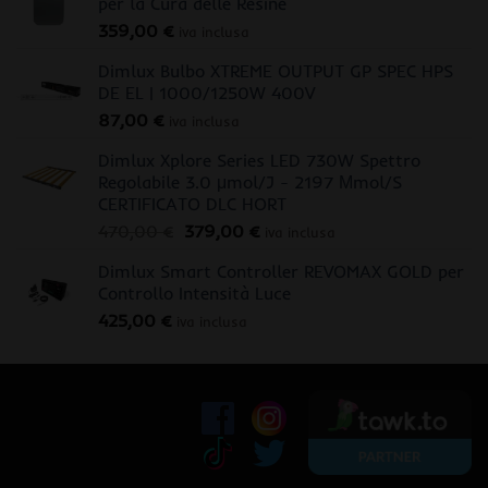
per la Cura delle Resine
359,00
€
iva inclusa
Dimlux Bulbo XTREME OUTPUT GP SPEC HPS
DE EL | 1000/1250W 400V
87,00
€
iva inclusa
Dimlux Xplore Series LED 730W Spettro
Regolabile 3.0 μmol/J - 2197 Μmol/S
CERTIFICATO DLC HORT
Il
Il
470,00
€
379,00
€
iva inclusa
prezzo
prezzo
Dimlux Smart Controller REVOMAX GOLD per
originale
attuale
Controllo Intensità Luce
era:
è:
425,00
€
470,00 €.
379,00 €.
iva inclusa