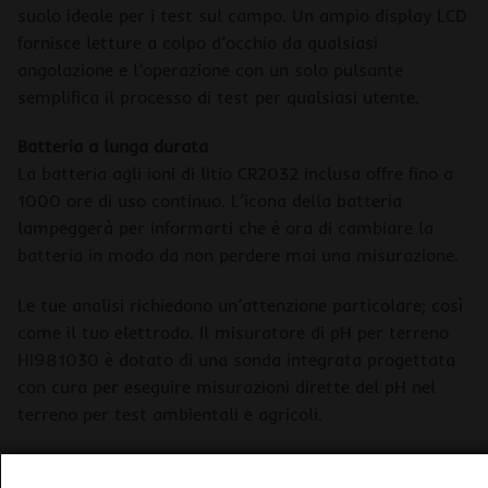
suolo ideale per i test sul campo. Un ampio display LCD
fornisce letture a colpo d’occhio da qualsiasi
angolazione e l’operazione con un solo pulsante
semplifica il processo di test per qualsiasi utente.
Batteria a lunga durata
La batteria agli ioni di litio CR2032 inclusa offre fino a
1000 ore di uso continuo. L’icona della batteria
lampeggerà per informarti che è ora di cambiare la
batteria in modo da non perdere mai una misurazione.
Le tue analisi richiedono un’attenzione particolare; così
come il tuo elettrodo. Il misuratore di pH per terreno
HI981030 è dotato di una sonda integrata progettata
con cura per eseguire misurazioni dirette del pH nel
terreno per test ambientali e agricoli.
l tester pH è dotato di tutto ciò che serve per