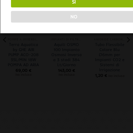
SÌ
NO
ESAURITO
POMPE A IMMERSIONE
IMPIANTI DI FILTRAGGIO
ANIDRIDE CARBONICA
Terra Aquatica
Aquili OSMO
Tubo Flessibile
by GHE AIR
100 Impianto
Colore Blu
PUMP ACO-208
Osmosi Inversa
Ø6mm per
35L/MIN 18W
a 3 stadi 384
Impianti CO2 e
POMPA AD ARIA
Lt/Giorno
Sistemi di
Irrigazione
69,00
€
143,00
€
iva inclusa
iva inclusa
1,20
€
iva inclusa