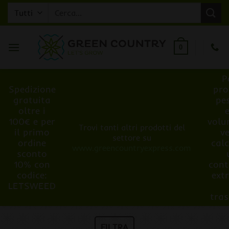
Salta
Cerca:
ai
contenuti
0
P
Spedizione
pro
gratuita
pe
oltre i
100€ e per
volu
Trovi tanti altri prodotti del
il primo
v
settore su
ordine
cal
www.greencountryexpress.com
sconto
10% con
cont
codice:
ext
LETSWEED
tra
FILTRA