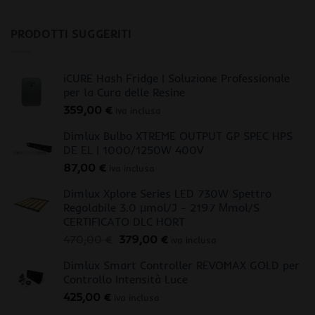
PRODOTTI SUGGERITI
iCURE Hash Fridge | Soluzione Professionale
per la Cura delle Resine
359,00
€
iva inclusa
Dimlux Bulbo XTREME OUTPUT GP SPEC HPS
DE EL | 1000/1250W 400V
87,00
€
iva inclusa
Dimlux Xplore Series LED 730W Spettro
Regolabile 3.0 μmol/J - 2197 Μmol/S
CERTIFICATO DLC HORT
Il
Il
470,00
€
379,00
€
iva inclusa
prezzo
prezzo
Dimlux Smart Controller REVOMAX GOLD per
originale
attuale
Controllo Intensità Luce
era:
è:
425,00
€
470,00 €.
379,00 €.
iva inclusa