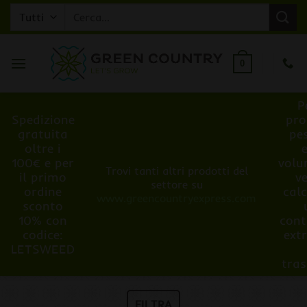
Salta
Cerca:
ai
contenuti
0
P
Spedizione
pro
gratuita
pe
oltre i
100€ e per
volu
Trovi tanti altri prodotti del
il primo
v
settore su
ordine
cal
www.greencountryexpress.com
sconto
10% con
cont
codice:
ext
LETSWEED
tra
FILTRA