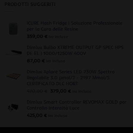
PRODOTTI SUGGERITI
iCURE Hash Fridge | Soluzione Professionale
per la Cura delle Resine
359,00
€
iva inclusa
Dimlux Bulbo XTREME OUTPUT GP SPEC HPS
DE EL | 1000/1250W 400V
87,00
€
iva inclusa
Dimlux Xplore Series LED 730W Spettro
Regolabile 3.0 μmol/J - 2197 Μmol/S
CERTIFICATO DLC HORT
Il
Il
470,00
€
379,00
€
iva inclusa
prezzo
prezzo
Dimlux Smart Controller REVOMAX GOLD per
originale
attuale
Controllo Intensità Luce
era:
è:
425,00
€
470,00 €.
379,00 €.
iva inclusa