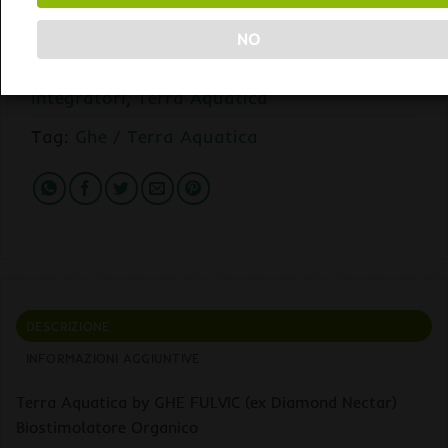
BUY NOW
NO
Categorie:
Acidi umici / fulvici
,
Fertilizzanti
,
Integratori
,
Terra Aquatica
Tag:
Ghe / Terra Aquatica
DESCRIZIONE
INFORMAZIONI AGGIUNTIVE
Terra Aquatica by GHE FULVIC (ex Diamond Nectar)
Biostimolatore Organico