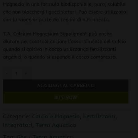
Magnesio in una formula biodisponibile, pura, solubile
che non bloccherà i gocciolatori. Può essere utilizzato
con la maggior parte dei regimi di nutrimento.
T.A. Calcium Magnesium Supplement può anche
aiutare nel controbilanciare l’assorbimento del Calcio
quando si coltiva in cocco utilizzando fertilizzanti
organici, o quando si espande il cocco compresso.
Terra Aquatica by GHE CALCIUM MAGNESIUM Supplement 1L quant
AGGIUNGI AL CARRELLO
BUY NOW
Categorie:
Calcio e Magnesio
,
Fertilizzanti
,
Integratori
,
Terra Aquatica
Tag:
Ghe / Terra Aquatica