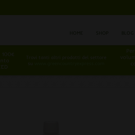
HOME
SHOP
BLOG
Per
i 100€
volum
Trovi tanti altri prodotti del settore
onto
c
su
www.greencountryexpress.com
EED