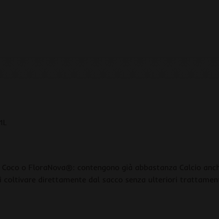
1L
t Coco o FloraNova®: contengono già abbastanza Calcio anc
uoi coltivare direttamente dal sacco senza ulteriori trattament