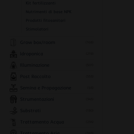
Kit fertilizzanti
Nutrimenti di base NPK
Prodotti fitosanitari
Stimolatori
Grow box/room
(168)
Idroponica
(219)
Illuminazione
(501)
Post Raccolto
(553)
Semina e Propagazione
(93)
Strumentazioni
(345)
Substrati
(130)
Trattamento Acqua
(234)
Trattamento Aria
(393)