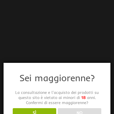
Sei maggiorenne?
La consultazione e l'acquisto dei prodotti su
questo sito è vietato ai minori di
18
anni.
Confermi di essere maggiorenne?
SÌ
NO