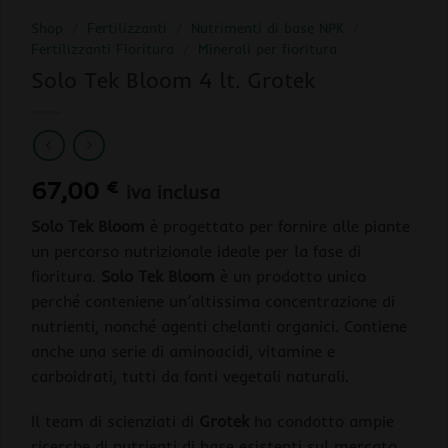
Shop
/
Fertilizzanti
/
Nutrimenti di base NPK
/
Fertilizzanti Fioritura
/
Minerali per fioritura
Solo Tek Bloom 4 lt. Grotek
67,00
€
iva inclusa
Solo Tek Bloom
è progettato per fornire alle piante
un percorso nutrizionale ideale per la fase di
fioritura.
Solo Tek Bloom
è un prodotto unico
perché conteniene un’altissima concentrazione di
nutrienti, nonché agenti chelanti organici. Contiene
anche una serie di aminoacidi, vitamine e
carboidrati, tutti da fonti vegetali naturali.
Il team di scienziati di
Grotek
ha condotto ampie
ricerche di nutrienti di base esistenti sul mercato