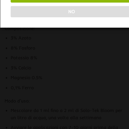
Prodotto: Solo Tek Bloom
NO
Fertilizzante per la fase di fioritura
Composizione:
3% Azoto
8% Fosforo
Potassio 8%
3% Calcio
Magnesio 0.5%
0,1% Ferro
Modo d’uso:
Mescolare da 1 ml fino a 2 ml di Solo-Tek Bloom per
un litro di acqua, una volta alla settimana
Avviare le applicazioni con 7-10 giorni prima della