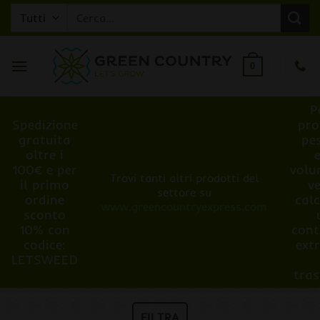
Salta
Cerca:
ai
contenuti
0
P
Spedizione
pro
gratuita
pe
oltre i
100€ e per
volu
Trovi tanti altri prodotti del
il primo
v
settore su
ordine
cal
www.greencountryexpress.com
sconto
10% con
cont
codice:
ext
LETSWEED
tra
FILTRA