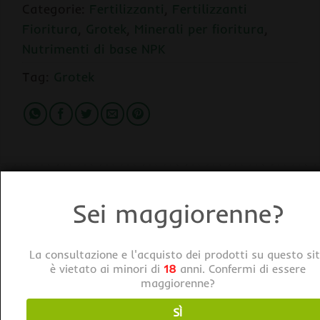
Categorie:
Fertilizzanti
,
Fertilizzanti
Fioritura
,
Grotek
,
Minerali per fioritura
,
Nutrimenti di base NPK
Tag:
Grotek
Sei maggiorenne?
DESCRIZIONE
INFORMAZIONI AGGIUNTIVE
La consultazione e l'acquisto dei prodotti su questo si
Caratteristiche del Fertilizzante / Stimolante
è vietato ai minori di
18
anni. Confermi di essere
Fioritura Grotek Solo Tek Bloom
maggiorenne?
Marca: Grotek
SÌ