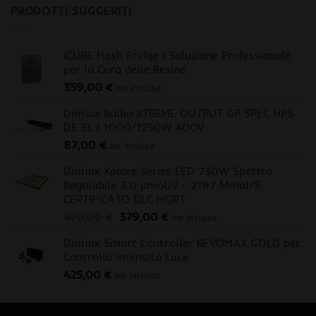
PRODOTTI SUGGERITI
iCURE Hash Fridge | Soluzione Professionale
per la Cura delle Resine
359,00
€
iva inclusa
Dimlux Bulbo XTREME OUTPUT GP SPEC HPS
DE EL | 1000/1250W 400V
87,00
€
iva inclusa
Dimlux Xplore Series LED 730W Spettro
Regolabile 3.0 μmol/J - 2197 Μmol/S
CERTIFICATO DLC HORT
Il
Il
470,00
€
379,00
€
iva inclusa
prezzo
prezzo
Dimlux Smart Controller REVOMAX GOLD per
originale
attuale
Controllo Intensità Luce
era:
è:
425,00
€
470,00 €.
379,00 €.
iva inclusa