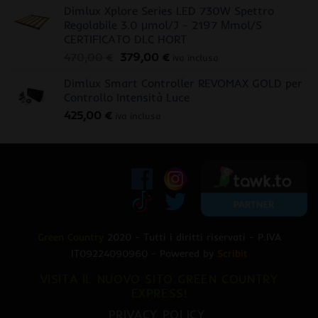
Dimlux Xplore Series LED 730W Spettro
Regolabile 3.0 μmol/J - 2197 Μmol/S
CERTIFICATO DLC HORT
Il
Il
470,00
€
379,00
€
iva inclusa
prezzo
prezzo
Dimlux Smart Controller REVOMAX GOLD per
originale
attuale
Controllo Intensità Luce
era:
è:
425,00
€
470,00 €.
379,00 €.
iva inclusa
Green Country
2020 - Tutti i diritti riservati - P.IVA
IT09224090960 - Powered by
Scribit
VISITA IL NUOVO SITO GREEN COUNTRY
EXPRESS!
PRIVACY POLICY