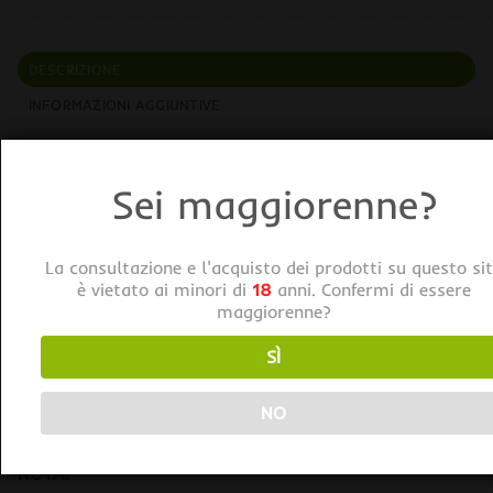
DESCRIZIONE
INFORMAZIONI AGGIUNTIVE
Sistema di Irrigazione con Raccordo Rapido 3/4″
Sei maggiorenne?
Composto da:
– raccordo a rubinetto John Guest 3/4″
– manicotto John Guest 10x10mm
La consultazione e l'acquisto dei prodotti su questo si
– raccordo adattatore John Guest 6x10mm;
è vietato ai minori di
18
anni. Confermi di essere
maggiorenne?
– tubo John Guest 6mm;
– tee di deviazione 4mm;
SÌ
– gocciolatori Netafim da 1l/h;
– astine per gocciolatori;
NO
– astine per gocciolatori.
NOTA: