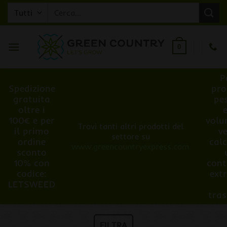
Salta
Cerca:
ai
contenuti
0
P
Spedizione
pro
gratuita
pe
oltre i
100€ e per
volu
Trovi tanti altri prodotti del
il primo
v
settore su
ordine
cal
www.greencountryexpress.com
sconto
10% con
cont
codice:
ext
LETSWEED
tra
FILTRA