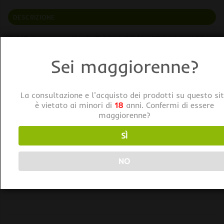
DESCRIZIONE
SICCE Aeratore AIRLIGHT 3300 BIPOLARE 200 L/H (da
100 a 180 Litri)
Sei maggiorenne?
Caratteristiche:
La consultazione e l'acquisto dei prodotti su questo si
• Design compatto e originale;
è vietato ai minori di
18
anni. Confermi di essere
• Silenziosità;
maggiorenne?
• Dotati di piedini di gomma anti-vibrazione;
• Valvola di regolazione elettronica
SÌ
• Uscita dell’aria doppia in acciaio inossidabile;
• Predisposizione per l’aggancio a parete.
NO
Dimensioni: 73x140xh65 mm