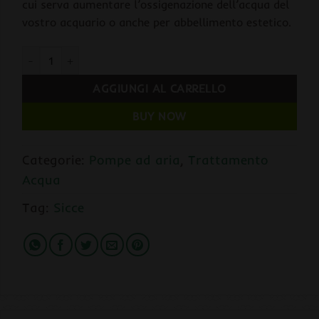
cui serva aumentare l’ossigenazione dell’acqua del
vostro acquario o anche per abbellimento estetico.
SICCE Aeratore AIRLIGHT 3300 BIPOLARE 200 L/H (da 100 a 180 
AGGIUNGI AL CARRELLO
BUY NOW
Categorie:
Pompe ad aria
,
Trattamento
Acqua
Tag:
Sicce