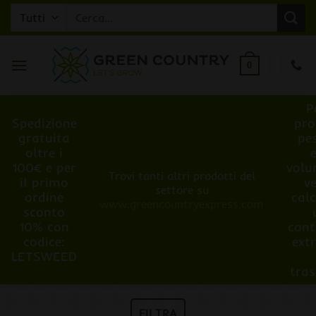
Salta
Cerca:
ai
contenuti
0
P
Spedizione
pro
gratuita
pe
oltre i
100€ e per
volu
Trovi tanti altri prodotti del
il primo
v
settore su
ordine
cal
www.greencountryexpress.com
sconto
10% con
cont
codice:
ext
LETSWEED
tra
FILTRA