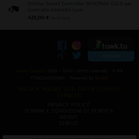
Dimlux Smart Controller REVOMAX GOLD per
originale
attuale
Controllo Intensità Luce
era:
è:
425,00
€
470,00 €.
379,00 €.
iva inclusa
Green Country
2020 - Tutti i diritti riservati - P.IVA
IT09224090960 - Powered by
Scribit
VISITA IL NUOVO SITO GREEN COUNTRY
EXPRESS!
PRIVACY POLICY
TERMINI E CONDIZIONI DI VENDITA
ABOUT
SERVIZI