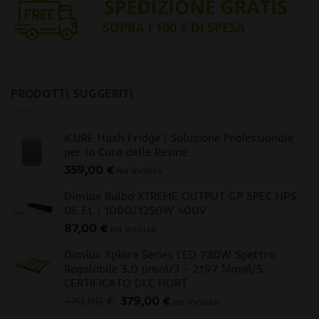
PRODOTTI SUGGERITI
iCURE Hash Fridge | Soluzione Professionale
per la Cura delle Resine
359,00
€
iva inclusa
Dimlux Bulbo XTREME OUTPUT GP SPEC HPS
DE EL | 1000/1250W 400V
87,00
€
iva inclusa
Dimlux Xplore Series LED 730W Spettro
Regolabile 3.0 μmol/J - 2197 Μmol/S
CERTIFICATO DLC HORT
Il
Il
470,00
€
379,00
€
iva inclusa
prezzo
prezzo