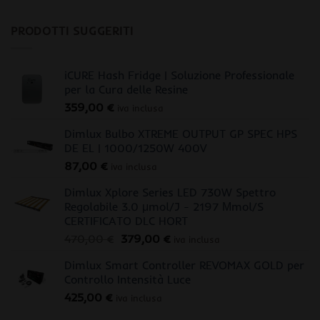
PRODOTTI SUGGERITI
iCURE Hash Fridge | Soluzione Professionale
per la Cura delle Resine
359,00
€
iva inclusa
Dimlux Bulbo XTREME OUTPUT GP SPEC HPS
DE EL | 1000/1250W 400V
87,00
€
iva inclusa
Dimlux Xplore Series LED 730W Spettro
Regolabile 3.0 μmol/J - 2197 Μmol/S
CERTIFICATO DLC HORT
Il
Il
470,00
€
379,00
€
iva inclusa
prezzo
prezzo
Dimlux Smart Controller REVOMAX GOLD per
originale
attuale
Controllo Intensità Luce
era:
è:
425,00
€
470,00 €.
379,00 €.
iva inclusa