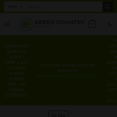
Salta
Cerca:
ai
contenuti
0
P
Spedizione
pro
gratuita
pe
oltre i
100€ e per
volu
Trovi tanti altri prodotti del
il primo
v
settore su
ordine
cal
www.greencountryexpress.com
sconto
10% con
cont
codice:
ext
LETSWEED
tra
FILTRA