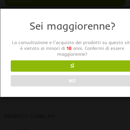
DESCRIZIONE
SICCE Aeratore AIRLIGHT 1000 BIPOLARE 60 L/H (da 16
a 40 Litri)
Sei maggiorenne?
Caratteristiche:
La consultazione e l'acquisto dei prodotti su questo si
• Design compatto e originale;
è vietato ai minori di
18
anni. Confermi di essere
maggiorenne?
• Silenziosità;
• Dotati di piedini di gomma anti-vibrazione;
SÌ
• Uscita dell’aria singola in acciaio inossidabile;
• Predisposizione per l’aggancio a parete.
NO
Dimensioni: 50x95x57 mm
PRODOTTI CORRELATI