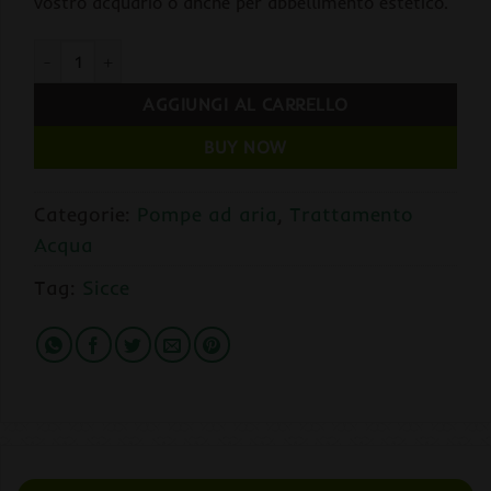
vostro acquario o anche per abbellimento estetico.
SICCE Aeratore AIRLIGHT 1000 BIPOLARE 60 L/H (da 16 a 40 Lit
AGGIUNGI AL CARRELLO
BUY NOW
Categorie:
Pompe ad aria
,
Trattamento
Acqua
Tag:
Sicce