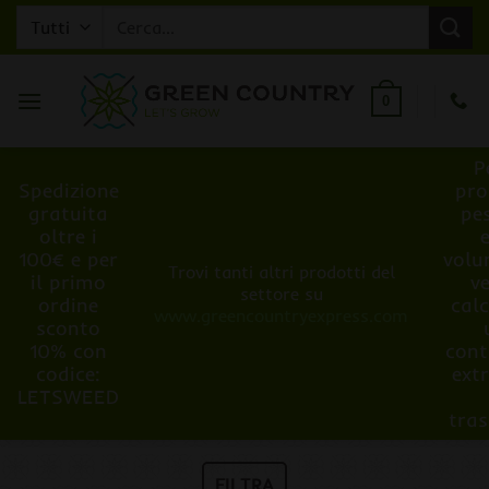
Salta
Cerca:
ai
contenuti
0
P
Spedizione
pro
gratuita
pe
oltre i
100€ e per
volu
Trovi tanti altri prodotti del
il primo
v
settore su
ordine
cal
www.greencountryexpress.com
sconto
10% con
cont
codice:
ext
LETSWEED
tra
FILTRA