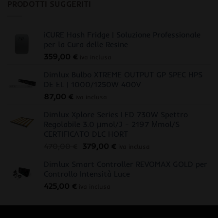
PRODOTTI SUGGERITI
iCURE Hash Fridge | Soluzione Professionale
per la Cura delle Resine
359,00
€
iva inclusa
Dimlux Bulbo XTREME OUTPUT GP SPEC HPS
DE EL | 1000/1250W 400V
87,00
€
iva inclusa
Dimlux Xplore Series LED 730W Spettro
Regolabile 3.0 μmol/J - 2197 Μmol/S
CERTIFICATO DLC HORT
Il
Il
470,00
€
379,00
€
iva inclusa
prezzo
prezzo
Dimlux Smart Controller REVOMAX GOLD per
originale
attuale
Controllo Intensità Luce
era:
è:
425,00
€
470,00 €.
379,00 €.
iva inclusa