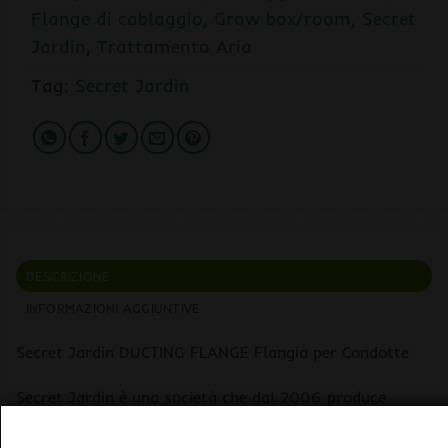
Flange di cablaggio
,
Grow box/room
,
Secret
Jardin
,
Trattamento Aria
Tag:
Secret Jardin
DESCRIZIONE
INFORMAZIONI AGGIUNTIVE
Secret Jardin DUCTING FLANGE Flangia per Condotte
Secret Jardin è una società che dal 2006 produce
growbox di alta qualità per la coltivazione indoor,
utilizzando il Mylar martellato come materiale