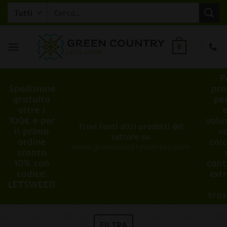
Salta
Cerca:
ai
contenuti
0
P
Spedizione
pro
gratuita
pe
oltre i
100€ e per
volu
Trovi tanti altri prodotti del
il primo
v
settore su
ordine
cal
www.greencountryexpress.com
sconto
10% con
cont
codice:
ext
LETSWEED
tra
FILTRA