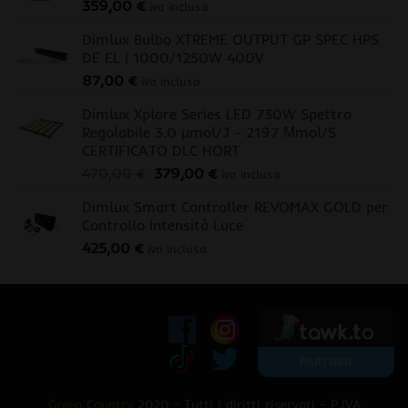
359,00
€
iva inclusa
Dimlux Bulbo XTREME OUTPUT GP SPEC HPS
DE EL | 1000/1250W 400V
87,00
€
iva inclusa
Dimlux Xplore Series LED 730W Spettro
Regolabile 3.0 μmol/J - 2197 Μmol/S
CERTIFICATO DLC HORT
Il
Il
470,00
€
379,00
€
iva inclusa
prezzo
prezzo
Dimlux Smart Controller REVOMAX GOLD per
originale
attuale
Controllo Intensità Luce
era:
è:
425,00
€
470,00 €.
379,00 €.
iva inclusa
Green Country
2020 - Tutti i diritti riservati - P.IVA