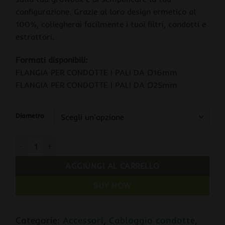
configurazione. Grazie al loro design ermetico al
100%, collegherai facilmente i tuoi filtri, condotti e
estrattori.
Formati disponibili:
FLANGIA PER CONDOTTE | PALI DA Ø16mm
FLANGIA PER CONDOTTE | PALI DA Ø25mm
Diametro
Secret Jardin DUCTING FLANGE Flangia per Condotte quantità
AGGIUNGI AL CARRELLO
BUY NOW
Categorie:
Accessori
,
Cablaggio condotte
,