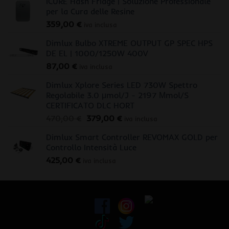
iCURE Hash Fridge | Soluzione Professionale
per la Cura delle Resine
359,00
€
iva inclusa
Dimlux Bulbo XTREME OUTPUT GP SPEC HPS
DE EL | 1000/1250W 400V
87,00
€
iva inclusa
Dimlux Xplore Series LED 730W Spettro
Regolabile 3.0 μmol/J - 2197 Μmol/S
CERTIFICATO DLC HORT
Il
Il
470,00
€
379,00
€
iva inclusa
prezzo
prezzo
Dimlux Smart Controller REVOMAX GOLD per
originale
attuale
Controllo Intensità Luce
era:
è:
425,00
€
470,00 €.
379,00 €.
iva inclusa