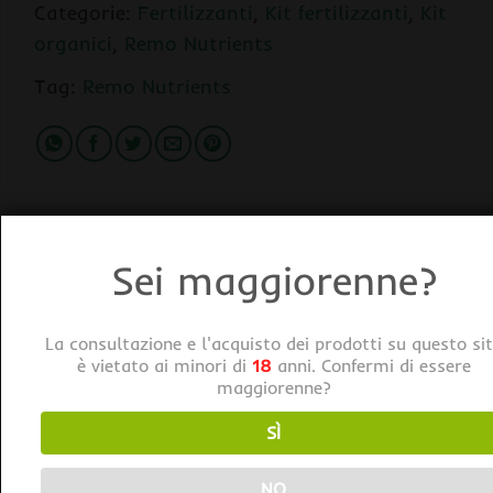
Categorie:
Fertilizzanti
,
Kit fertilizzanti
,
Kit
organici
,
Remo Nutrients
Tag:
Remo Nutrients
Sei maggiorenne?
DESCRIZIONE
INFORMAZIONI AGGIUNTIVE
La consultazione e l'acquisto dei prodotti su questo si
è vietato ai minori di
18
anni. Confermi di essere
Remo Nutrients Supercharged Kit
maggiorenne?
Remo porta la sua vasta esperienza in Remo Nutrients,
SÌ
creando prodotti che offrono un sistema completo di
vitamine, minerali ed estratti di cui le tue piante hanno
NO