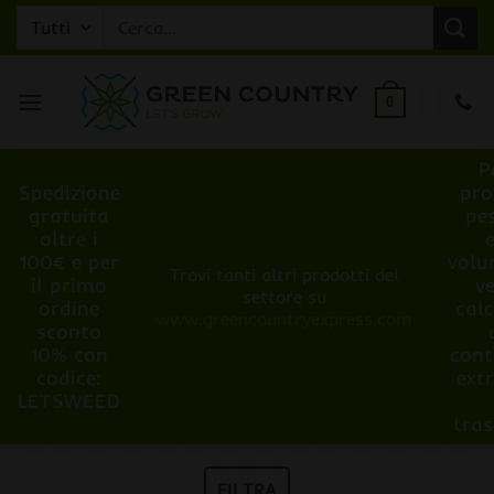
Salta
Cerca:
ai
contenuti
0
P
Spedizione
pro
gratuita
pe
oltre i
100€ e per
volu
Trovi tanti altri prodotti del
il primo
v
settore su
ordine
cal
www.greencountryexpress.com
sconto
10% con
cont
codice:
ext
LETSWEED
tra
FILTRA