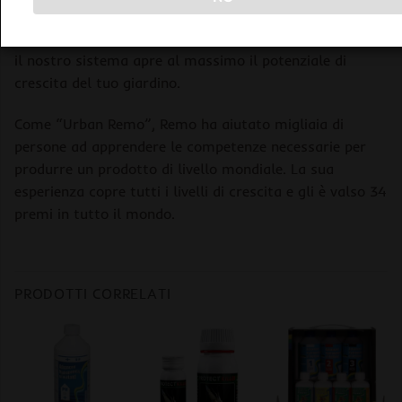
bisogno per raggiungere il loro massimo potenziale di
crescita. Utilizzando ingredienti di qualità farmaceutica,
il nostro sistema apre al massimo il potenziale di
crescita del tuo giardino.
Come “Urban Remo”, Remo ha aiutato migliaia di
persone ad apprendere le competenze necessarie per
produrre un prodotto di livello mondiale. La sua
esperienza copre tutti i livelli di crescita e gli è valso 34
premi in tutto il mondo.
PRODOTTI CORRELATI