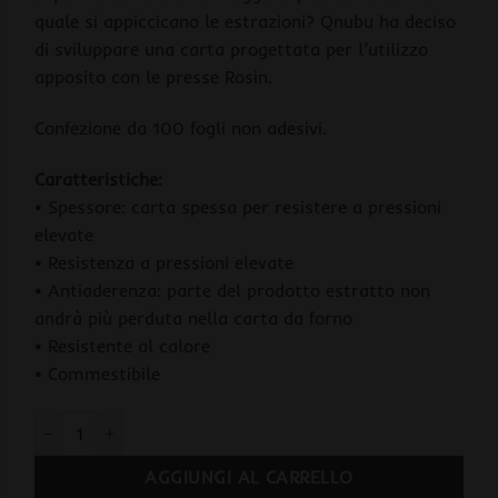
quale si appiccicano le estrazioni? Qnubu ha deciso
di sviluppare una carta progettata per l’utilizzo
apposito con le presse Rosin.
Confezione da 100 fogli non adesivi.
Caratteristiche:
• Spessore: carta spessa per resistere a pressioni
elevate
• Resistenza a pressioni elevate
• Antiaderenza: parte del prodotto estratto non
andrà più perduta nella carta da forno
• Resistente al calore
• Commestibile
Qnubu Fogli Carta Pretagliati 30x50cm Confezione 100pz quan
AGGIUNGI AL CARRELLO