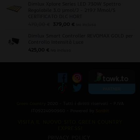
Dimlux Xplore Series LED 730W Spettro
Regolabile 3.0 μmol/J - 2197 Μmol/S
CERTIFICATO DLC HORT
Il
Il
470,00
€
379,00
€
iva inclusa
prezzo
prezzo
Dimlux Smart Controller REVOMAX GOLD per
originale
attuale
Controllo Intensità Luce
era:
è:
425,00
€
470,00 €.
379,00 €.
iva inclusa
Green Country
2020 - Tutti i diritti riservati - P.IVA
IT09224090960 - Powered by
Scribit
VISITA IL NUOVO SITO GREEN COUNTRY
EXPRESS!
PRIVACY POLICY