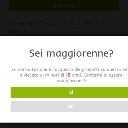
BUY NOW
Categorie:
Accessori per Rosin
,
Post
Raccolto
Tag:
Qnubu
Sei maggiorenne?
La consultazione e l'acquisto dei prodotti su questo si
è vietato ai minori di
18
anni. Confermi di essere
maggiorenne?
SÌ
DESCRIZIONE
NO
Qnubu Fogli Carta Pretagliati 30x50cm Confezione
100pz