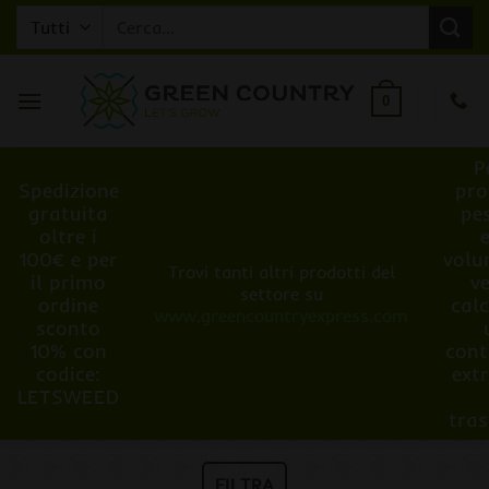
Salta
Cerca:
ai
contenuti
0
P
Spedizione
pro
gratuita
pe
oltre i
100€ e per
volu
Trovi tanti altri prodotti del
il primo
v
settore su
ordine
cal
www.greencountryexpress.com
sconto
10% con
cont
codice:
ext
LETSWEED
tra
FILTRA