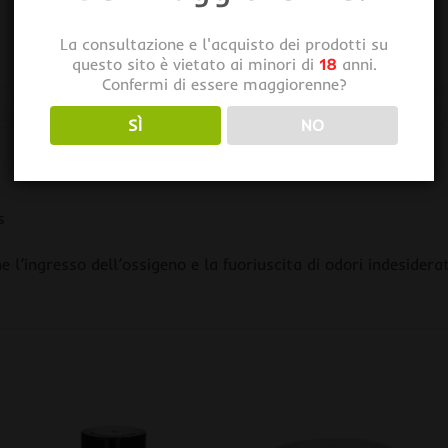
La consultazione e l'acquisto dei prodotti su
questo sito è vietato ai minori di
18
anni.
Confermi di essere maggiorenne?
SÌ
NO
s
l’ingresso dell’ossigeno e la fuoriuscita di odori indesiderat