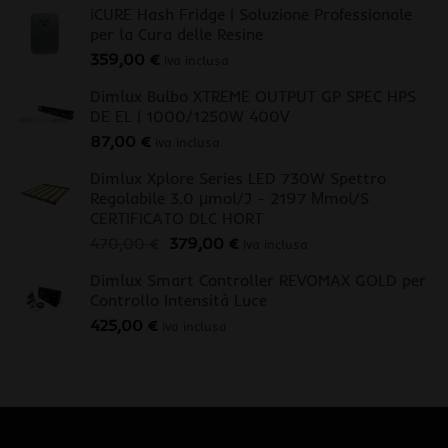
iCURE Hash Fridge | Soluzione Professionale
per la Cura delle Resine
359,00
€
iva inclusa
Dimlux Bulbo XTREME OUTPUT GP SPEC HPS
DE EL | 1000/1250W 400V
87,00
€
iva inclusa
Dimlux Xplore Series LED 730W Spettro
Regolabile 3.0 μmol/J - 2197 Μmol/S
CERTIFICATO DLC HORT
Il
Il
470,00
€
379,00
€
iva inclusa
prezzo
prezzo
Dimlux Smart Controller REVOMAX GOLD per
originale
attuale
Controllo Intensità Luce
era:
è:
425,00
€
470,00 €.
379,00 €.
iva inclusa