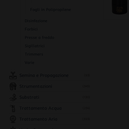
Fogli in Polipropilene
Disinfezione
Forbici
Presse a freddo
Sigillatrici
Trimmers
Varie
Semina e Propagazione
(93)
Strumentazioni
(345)
Substrati
(130)
Trattamento Acqua
(234)
Trattamento Aria
(393)