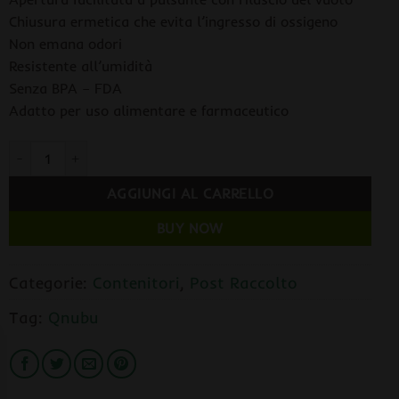
Chiusura ermetica che evita l’ingresso di ossigeno
Non emana odori
Resistente all’umidità
Senza BPA – FDA
Adatto per uso alimentare e farmaceutico
Qnubu Contenitore Sottovuoto 120ml California Safe Packs quanti
AGGIUNGI AL CARRELLO
BUY NOW
Categorie:
Contenitori
,
Post Raccolto
Tag:
Qnubu