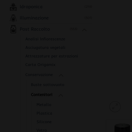
Idroponica
(219)
Illuminazione
(501)
Post Raccolto
(553)
Analisi Infiorescenze
Asciugatura vegetali
Attrezzature per estrazioni
Carta Origamix
Conservazione
Buste sottovuoto
Contenitori
Metallo
Plastica
Silicone
Vetro