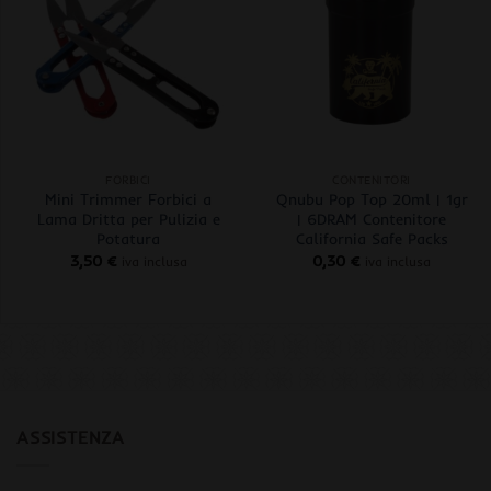
+
+
FORBICI
CONTENITORI
Mini Trimmer Forbici a
Qnubu Pop Top 20ml | 1gr
Lama Dritta per Pulizia e
| 6DRAM Contenitore
Potatura
California Safe Packs
3,50
€
0,30
€
iva inclusa
iva inclusa
ASSISTENZA