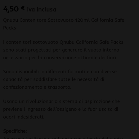
4,50
€
iva inclusa
Qnubu Contenitore Sottovuoto 120ml California Safe
Packs
I contenitori sottovuoto Qnubu California Safe Packs
sono stati progettati per generare il vuoto interno
necessario per la conservazione ottimale dei fiori.
Sono disponibili in differenti formati e con diverse
capacità per soddisfare tutte le necessità di
confezionamento e trasporto.
Usano un rivoluzionario sistema di aspirazione che
previene l’ingresso dell’ossigeno e la fuoriuscita di
odori indesiderati.
Specifiche:
Apertura facilitata a pulsante con rilascio del vuoto