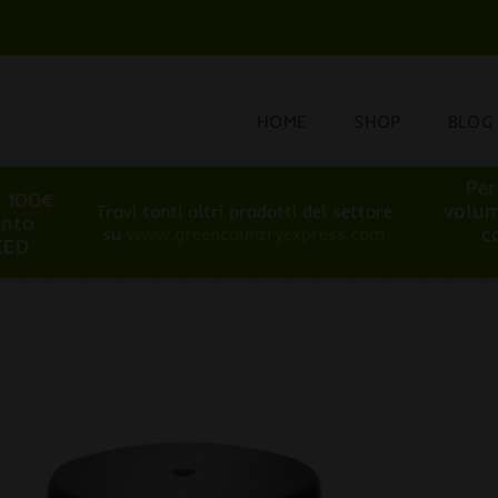
HOME
SHOP
BLOG
Per
i 100€
volum
Trovi tanti altri prodotti del settore
onto
c
su
www.greencountryexpress.com
EED