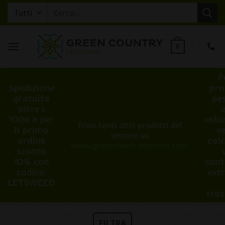
Salta
Cerca:
ai
contenuti
0
P
Spedizione
pro
gratuita
pe
oltre i
100€ e per
volu
Trovi tanti altri prodotti del
il primo
v
settore su
ordine
cal
www.greencountryexpress.com
sconto
10% con
cont
codice:
ext
LETSWEED
tra
FILTRA