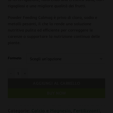
rigogliosi e una migliore qualità dei frutti.
Powder Feeding Calmag è privo di cloro, sodio e
metalli pesanti, il che lo rende una soluzione
nutritiva pulita ed efficiente per correggere le
carenze o supportare la nutrizione continua delle
piante.
Formato
Powder Feeding CALMAG (Calcio e Magnesio) quantità
AGGIUNGI AL CARRELLO
BUY NOW
Categorie:
Calcio e Magnesio
,
Fertilizzanti
,