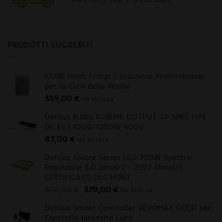
PRODOTTI SUGGERITI
iCURE Hash Fridge | Soluzione Professionale
per la Cura delle Resine
359,00
€
iva inclusa
Dimlux Bulbo XTREME OUTPUT GP SPEC HPS
DE EL | 1000/1250W 400V
87,00
€
iva inclusa
Dimlux Xplore Series LED 730W Spettro
Regolabile 3.0 μmol/J - 2197 Μmol/S
CERTIFICATO DLC HORT
Il
Il
470,00
€
379,00
€
iva inclusa
prezzo
prezzo
Dimlux Smart Controller REVOMAX GOLD per
originale
attuale
Controllo Intensità Luce
era:
è: