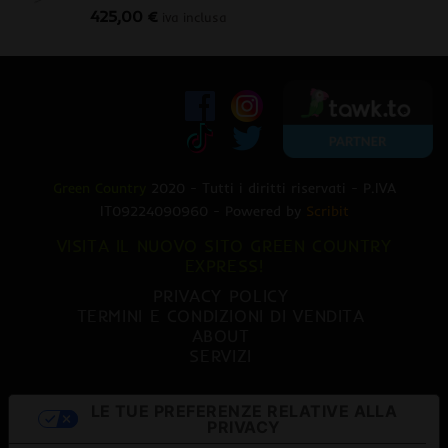
425,00
€
470,00 €.
379,00 €.
iva inclusa
Green Country
2020 - Tutti i diritti riservati - P.IVA
IT09224090960 - Powered by
Scribit
VISITA IL NUOVO SITO GREEN COUNTRY
EXPRESS!
PRIVACY POLICY
TERMINI E CONDIZIONI DI VENDITA
ABOUT
SERVIZI
LE TUE PREFERENZE RELATIVE ALLA
PRIVACY