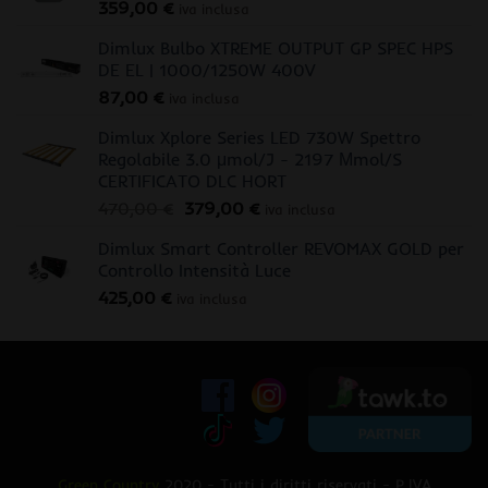
359,00
€
iva inclusa
Dimlux Bulbo XTREME OUTPUT GP SPEC HPS
DE EL | 1000/1250W 400V
87,00
€
iva inclusa
Dimlux Xplore Series LED 730W Spettro
Regolabile 3.0 μmol/J - 2197 Μmol/S
CERTIFICATO DLC HORT
Il
Il
470,00
€
379,00
€
iva inclusa
prezzo
prezzo
Dimlux Smart Controller REVOMAX GOLD per
originale
attuale
Controllo Intensità Luce
era:
è:
425,00
€
470,00 €.
379,00 €.
iva inclusa
Green Country
2020 - Tutti i diritti riservati - P.IVA