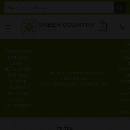
Salta
Cerca:
ai
contenuti
0
P
Spedizione
pro
gratuita
pe
oltre i
100€ e per
volu
Trovi tanti altri prodotti del
il primo
v
settore su
ordine
cal
www.greencountryexpress.com
sconto
10% con
cont
codice:
ext
LETSWEED
tra
FILTRA