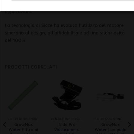
filettati per agevolare i collegamenti nelle diverse
applicazioni.
La tecnologia di Sicce ha evoluto l’utilizzo del motore
sincrono al design, all’affidabilità e ad una silenziosità
del 100%.
PRODOTTI CORRELATI
FILTRI DI RICAMBIO
CENTRALINE DOSAGGIO AUTOMATICO
STERILIZZAZIONE UVC
GrowMax
Nido Pro
GrowMax
Water Filtro ai
Videocamera
Water Lampada