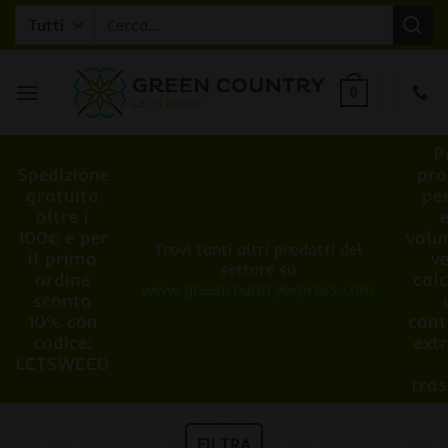
Salta
Cerca:
ai
contenuti
0
P
Spedizione
pro
gratuita
pe
oltre i
100€ e per
volu
Trovi tanti altri prodotti del
il primo
v
settore su
ordine
cal
www.greencountryexpress.com
sconto
10% con
cont
codice:
ext
LETSWEED
tra
FILTRA