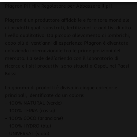
Plagron PH MIN Regolatore per Abbassare il pH
Plagron è un produttore affidabile e fornitore mondiale
di prodotti quali substrati, fertilizzanti e additivi di alto
livello qualitativo. Da piccolo allevamento di lombrichi,
dopo più di vent’anni di esperienza Plagron è diventata
un’azienda internazionale tra le prime posizioni del
mercato. La sede dell’azienda con il laboratorio di
ricerca e i siti produttivi sono situati a Ospel, nei Paesi
Bassi.
La gamma di prodotti è divisa in cinque categorie
principali, identificate da un colore:
– 100% NATURAL (verde)
– 100% TERRA (rosso)
– 100% COCO (arancione)
– 100% HYDRO (blu)
– UNIVERSAL (viola)