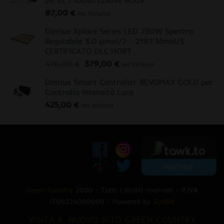
87,00
€
iva inclusa
Dimlux Xplore Series LED 730W Spettro
Regolabile 3.0 μmol/J - 2197 Μmol/S
CERTIFICATO DLC HORT
Il
Il
470,00
€
379,00
€
iva inclusa
prezzo
prezzo
Dimlux Smart Controller REVOMAX GOLD per
originale
attuale
Controllo Intensità Luce
era:
è:
425,00
€
470,00 €.
379,00 €.
iva inclusa
Green Country
2020 - Tutti i diritti riservati - P.IVA
IT09224090960 - Powered by
Scribit
VISITA IL NUOVO SITO GREEN COUNTRY