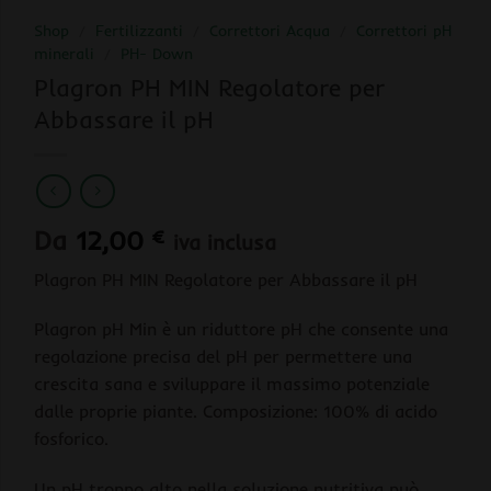
Shop
/
Fertilizzanti
/
Correttori Acqua
/
Correttori pH
minerali
/
PH- Down
Plagron PH MIN Regolatore per
Abbassare il pH
Da
12,00
€
iva inclusa
Plagron PH MIN Regolatore per Abbassare il pH
Plagron pH Min è un riduttore pH che consente una
regolazione precisa del pH per permettere una
crescita sana e sviluppare il massimo potenziale
dalle proprie piante. Composizione: 100% di acido
fosforico.
Un pH troppo alto nella soluzione nutritiva può