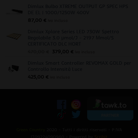
Dimlux Bulbo XTREME OUTPUT GP SPEC HPS
DE EL | 1000/1250W 400V
87,00
€
iva inclusa
Dimlux Xplore Series LED 730W Spettro
Regolabile 3.0 μmol/J - 2197 Μmol/S
CERTIFICATO DLC HORT
Il
Il
470,00
€
379,00
€
iva inclusa
prezzo
prezzo
Dimlux Smart Controller REVOMAX GOLD per
originale
attuale
Controllo Intensità Luce
era:
è:
425,00
€
470,00 €.
379,00 €.
iva inclusa
Green Country
2020 - Tutti i diritti riservati - P.IVA
IT09224090960 - Powered by
Scribit