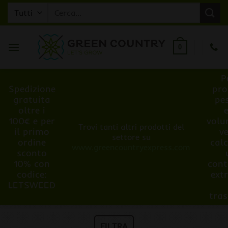
Salta
Cerca:
ai
contenuti
0
P
Spedizione
pro
gratuita
pe
oltre i
100€ e per
volu
Trovi tanti altri prodotti del
il primo
v
settore su
ordine
cal
www.greencountryexpress.com
sconto
10% con
cont
codice:
ext
LETSWEED
tra
FILTRA