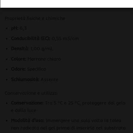
Azoto organico (Norg):
0,07%
Proprietà fisiche e chimiche
pH:
6,3
Conducibilità (EC):
0,55 mS/cm
Densità:
1,00 g/mL
Colore:
Marrone chiaro
Odore:
Specifico
Schiumosità:
Assente
Conservazione e utilizzo
Conservazione:
Tra 5 °C e 25 °C, proteggere dal gelo
e dalla luce
Modalità d’uso:
Immergere una sola volta la talea
non radicata nel gel prima di inserirla nel substrato