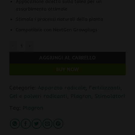
Applicazione diretta sulla talea per un
assorbimento ottimale
Stimola i processi naturali della pianta
Compatibile con NextGen Growplugs
Plagron NEXTGEN ROOTING GEL Biostimolante Radicale 150ml 
AGGIUNGI AL CARRELLO
BUY NOW
Categorie:
Apparato radicale
,
Fertilizzanti
,
Gel e polveri radicanti
,
Plagron
,
Stimolatori
Tag:
Plagron