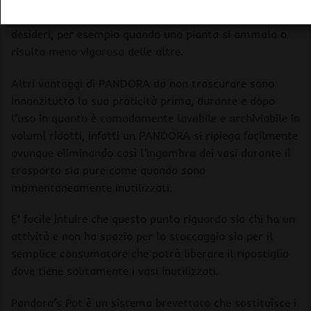
singoli elementi ogni qualvolta il consumatore lo
desideri, per esempio quando una pianta si ammala o
risulta meno vigorosa delle altre.
Altri vantaggi di PANDORA da non trascurare sono
innanzitutto la sua praticità prima, durante e dopo
l’uso in quanto è comodamente lavabile e archiviabile in
volumi ridotti, infatti un PANDORA si ripiega facilmente
ovunque eliminando così l’ingombro dei vasi durante il
trasporto sia pure come quando sono
momentaneamente inutilizzati.
E’ facile intuire che questo punto riguarda sia chi ha un
attività e non ha spazio per lo stoccaggio sia per il
semplice consumatore che potrà liberare il ripostiglio
dove tiene solitamente i vasi inutilizzati.
Pandora’s Pot è un sistema brevettato che sostituisce i