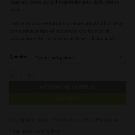
vegetali, come pure il mantenimento delle piante
madri.
Inoltre la loro versatilità li rende adatti all’utilizzo
con qualsiasi tipo di substrato e/o tecnica di
coltivazione (terra/cocco/inerti per idroponica).
Quantità
Pandora's Pot 2L Vaso in Plastica Leggera Dimensioni cm. 10x
AGGIUNGI AL CARRELLO
BUY NOW
Categorie:
Vasi e Sottovasi
,
Vasi Pandora
Tag:
Pandora's Pot