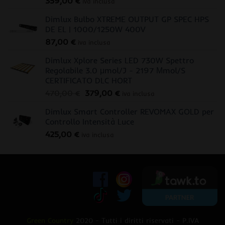
359,00
€
iva inclusa
Dimlux Bulbo XTREME OUTPUT GP SPEC HPS
DE EL | 1000/1250W 400V
87,00
€
iva inclusa
Dimlux Xplore Series LED 730W Spettro
Regolabile 3.0 μmol/J - 2197 Μmol/S
CERTIFICATO DLC HORT
Il
Il
470,00
€
379,00
€
iva inclusa
prezzo
prezzo
Dimlux Smart Controller REVOMAX GOLD per
originale
attuale
Controllo Intensità Luce
era:
è:
425,00
€
470,00 €.
379,00 €.
iva inclusa
Green Country
2020 - Tutti i diritti riservati - P.IVA