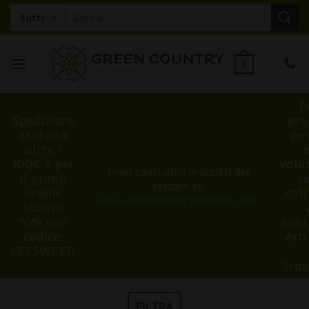
Salta
Cerca:
ai
contenuti
0
P
Spedizione
pro
gratuita
pe
oltre i
100€ e per
volu
Trovi tanti altri prodotti del
il primo
v
settore su
ordine
cal
www.greencountryexpress.com
sconto
10% con
cont
codice:
ext
LETSWEED
tra
FILTRA