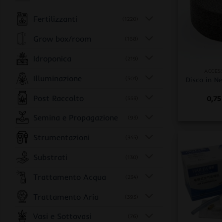
Fertilizzanti
(1220)
Grow box/room
(168)
+
Idroponica
(219)
ACCES
Illuminazione
(501)
Disco in 
Post Raccolto
0,7
(553)
Semina e Propagazione
(93)
Strumentazioni
(345)
Substrati
(130)
Trattamento Acqua
(234)
Trattamento Aria
(393)
Vasi e Sottovasi
(76)