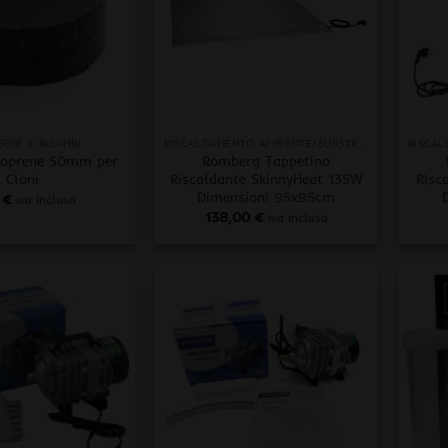
+
+
SORI E RICAMBI
RISCALDAMENTO AMBIENTE/SUBSTRATO
Neoprene 50mm per
Romberg Tappetino
Cloni
Riscaldante SkinnyHeat 135W
Risc
Dimensioni 95x95cm
5
€
iva inclusa
138,00
€
iva inclusa