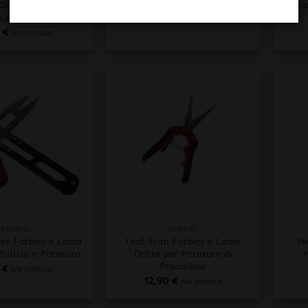
0x retroilluminato
60x/100x retroilluminato Led
tasca
Led/UV
23,90
€
iva inclusa
0
€
iva inclusa
+
+
FORBICI
FORBICI
er Forbici a Lama
Leaf Trim Forbici a Lame
N
Pulizia e Potatura
Dritte per Potature di
Precisione
0
€
iva inclusa
12,90
€
iva inclusa