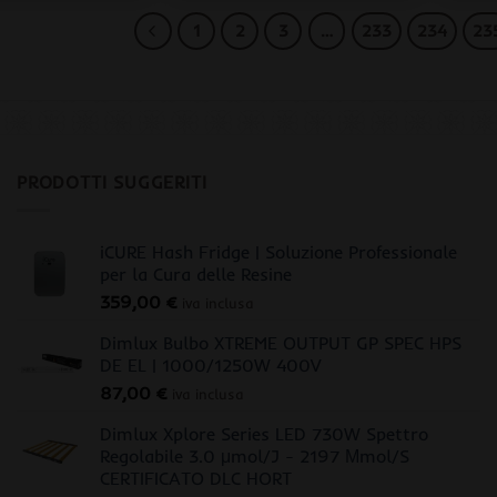
1
2
3
…
233
234
23
PRODOTTI SUGGERITI
iCURE Hash Fridge | Soluzione Professionale
per la Cura delle Resine
359,00
€
iva inclusa
Dimlux Bulbo XTREME OUTPUT GP SPEC HPS
DE EL | 1000/1250W 400V
87,00
€
iva inclusa
Dimlux Xplore Series LED 730W Spettro
Regolabile 3.0 μmol/J - 2197 Μmol/S
CERTIFICATO DLC HORT