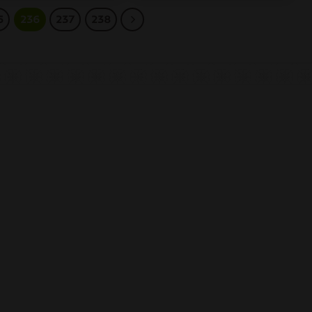
5
236
237
238