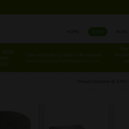
HOME
BLOG
SHOP
Per
i 100€
volum
Trovi tanti altri prodotti del settore
onto
c
su
www.greencountryexpress.com
EED
Visualizzazione di 3761