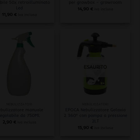
bile 50x retroilluminato
per growbox – growroom
Led
14,90
€
iva inclusa
11,90
€
iva inclusa
ESAURITO
+
NEBULIZZATORI
NEBULIZZATORI
ebulizzatore manuale
EPOCA Nebulizzatore Galaxia
regolabile da 750ML
2 360° con pompa a pressione
2LT
2,90
€
iva inclusa
15,90
€
iva inclusa