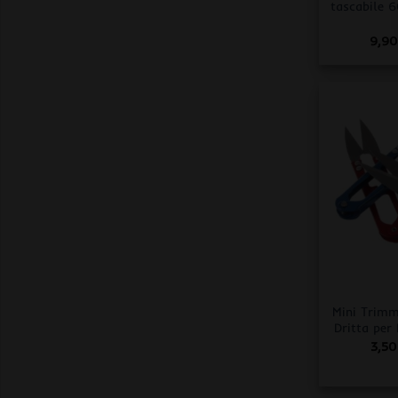
tascabile 6
9,9
+
Mini Trimm
Dritta per 
3,5