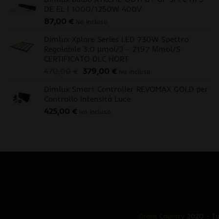
DE EL | 1000/1250W 400V
87,00
€
iva inclusa
Dimlux Xplore Series LED 730W Spettro
Regolabile 3.0 μmol/J - 2197 Μmol/S
CERTIFICATO DLC HORT
Il
Il
470,00
€
379,00
€
iva inclusa
prezzo
prezzo
Dimlux Smart Controller REVOMAX GOLD per
originale
attuale
Controllo Intensità Luce
era:
è:
425,00
€
470,00 €.
379,00 €.
iva inclusa
Green Country
2020 - Tut