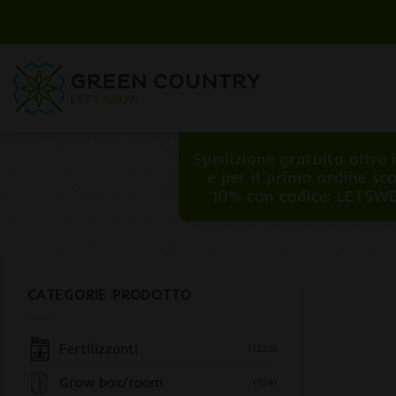
Salta
ai
contenuti
Spedizione gratuita oltre 
e per il primo ordine sc
10% con codice: LETSW
CATEGORIE PRODOTTO
Fertilizzanti
(1220)
Grow box/room
(168)