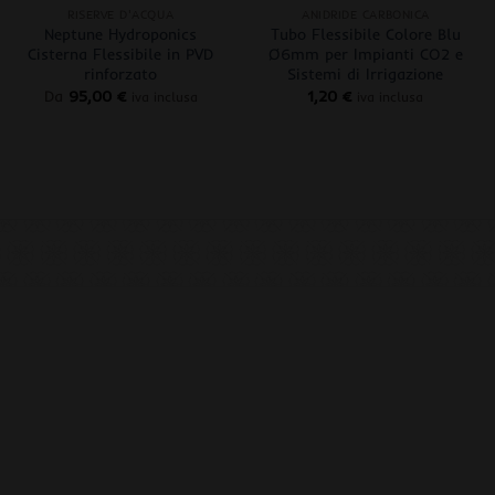
RISERVE D'ACQUA
ANIDRIDE CARBONICA
Neptune Hydroponics
Tubo Flessibile Colore Blu
Cisterna Flessibile in PVD
Ø6mm per Impianti CO2 e
rinforzato
Sistemi di Irrigazione
Da
95,00
€
1,20
€
iva inclusa
iva inclusa