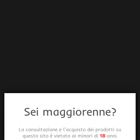
Sei maggiorenne?
La consultazione e l'acquisto dei prodotti su
questo sito è vietato ai minori di
18
anni.