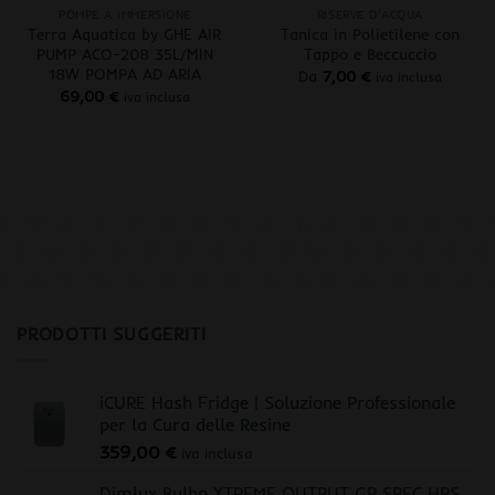
POMPE A IMMERSIONE
RISERVE D'ACQUA
Terra Aquatica by GHE AIR
Tanica in Polietilene con
PUMP ACO-208 35L/MIN
Tappo e Beccuccio
18W POMPA AD ARIA
Da
7,00
€
iva inclusa
69,00
€
iva inclusa
PRODOTTI SUGGERITI
iCURE Hash Fridge | Soluzione Professionale
per la Cura delle Resine
359,00
€
iva inclusa
Dimlux Bulbo XTREME OUTPUT GP SPEC HPS