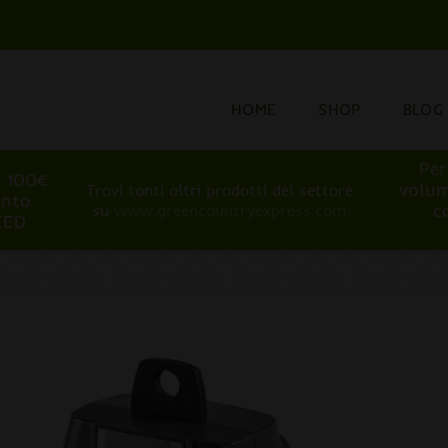
HOME
SHOP
BLOG
Per
i 100€
volum
Trovi tanti altri prodotti del settore
onto
c
su
www.greencountryexpress.com
EED