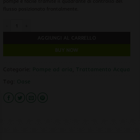
pompe è facile tramite il quadrante di controllo del
flusso posizionato frontalmente.
Oase OxyMax 200 Pompa ad Aria Portata 200 l/h quantità
AGGIUNGI AL CARRELLO
BUY NOW
Categorie:
Pompe ad aria
,
Trattamento Acqua
Tag:
Oase