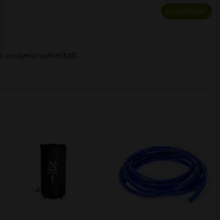
DESCRIZIONE
di ossigeno aumentati.
+
+