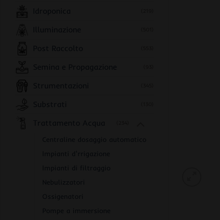
Idroponica
(219)
Illuminazione
(501)
Post Raccolto
(553)
Semina e Propagazione
(93)
Strumentazioni
(345)
Substrati
(130)
Trattamento Acqua
(234)
Centraline dosaggio automatico
Impianti d'rrigazione
Impianti di filtraggio
Nebulizzatori
Ossigenatori
Pompe a immersione