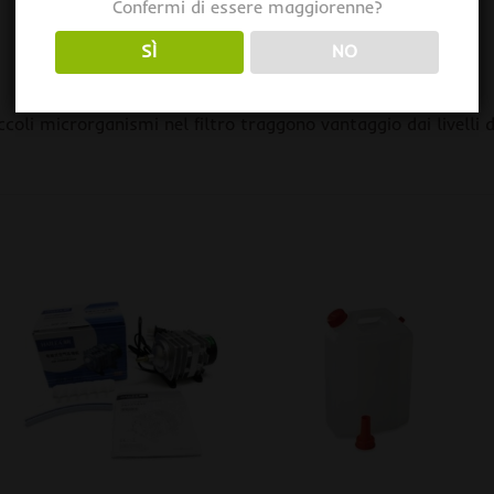
Confermi di essere maggiorenne?
SÌ
NO
ccoli microrganismi nel filtro traggono vantaggio dai livelli 
+
+