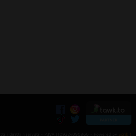
ti i diritti riservati - P.IVA IT09224090960 - Powered by
Scribit