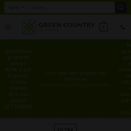
Salta
Cerca:
ai
contenuti
0
P
Spedizione
pro
gratuita
pe
oltre i
100€ e per
volu
Trovi tanti altri prodotti del
il primo
v
settore su
ordine
cal
www.greencountryexpress.com
sconto
10% con
cont
codice:
ext
LETSWEED
tra
FILTRA