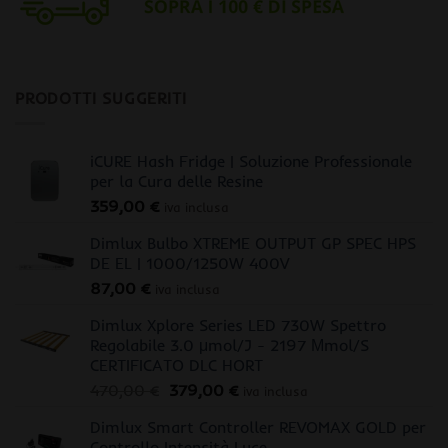
PRODOTTI SUGGERITI
iCURE Hash Fridge | Soluzione Professionale
per la Cura delle Resine
359,00
€
iva inclusa
Dimlux Bulbo XTREME OUTPUT GP SPEC HPS
DE EL | 1000/1250W 400V
87,00
€
iva inclusa
Dimlux Xplore Series LED 730W Spettro
Regolabile 3.0 μmol/J - 2197 Μmol/S
CERTIFICATO DLC HORT
Il
Il
470,00
€
379,00
€
iva inclusa
prezzo
prezzo
Dimlux Smart Controller REVOMAX GOLD per
originale
attuale
Controllo Intensità Luce