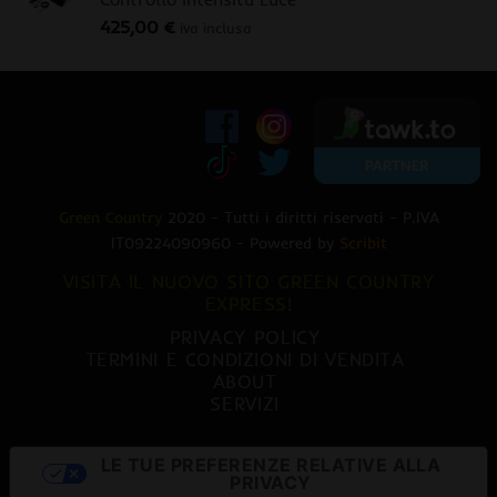
era:
è:
425,00
€
470,00 €.
379,00 €.
iva inclusa
Green Country
2020 - Tutti i diritti riservati - P.IVA
IT09224090960 - Powered by
Scribit
VISITA IL NUOVO SITO GREEN COUNTRY
EXPRESS!
PRIVACY POLICY
TERMINI E CONDIZIONI DI VENDITA
ABOUT
SERVIZI
LE TUE PREFERENZE RELATIVE ALLA
PRIVACY