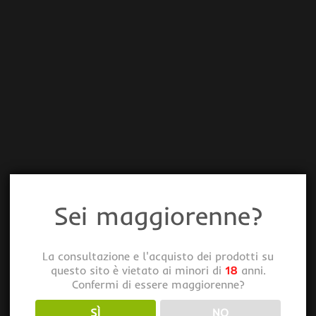
Sei maggiorenne?
La consultazione e l'acquisto dei prodotti su
questo sito è vietato ai minori di
18
anni.
Confermi di essere maggiorenne?
SÌ
NO