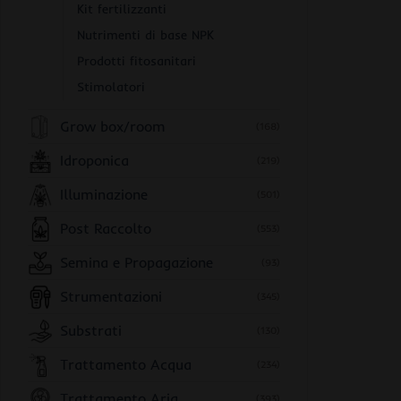
Kit fertilizzanti
Nutrimenti di base NPK
Prodotti fitosanitari
Stimolatori
Grow box/room
(168)
Idroponica
(219)
Illuminazione
(501)
Post Raccolto
(553)
Semina e Propagazione
(93)
Strumentazioni
(345)
Substrati
(130)
Trattamento Acqua
(234)
Trattamento Aria
(393)