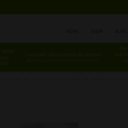
HOME
SHOP
BLOG
Per
i 100€
volum
Trovi tanti altri prodotti del settore
onto
c
su
www.greencountryexpress.com
EED