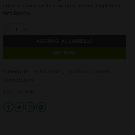
utilizzato come parte di un programma completo di
fertilizzante.
Monster Bloom 20 gr. Grotek quantità
AGGIUNGI AL CARRELLO
BUY NOW
Categorie:
Fertilizzanti
,
Fioritura
,
Grotek
,
Stimolatori
Tag:
Grotek