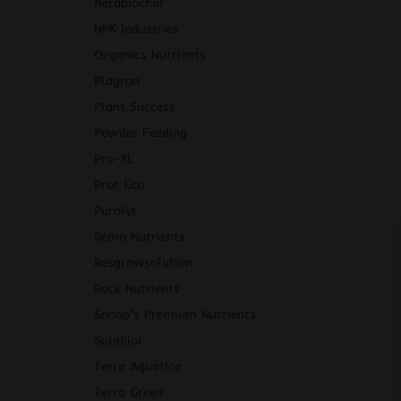
Nerabiochar
NPK Industries
Organics Nutrients
Plagron
Plant Success
Powder Feeding
Pro-XL
Prot Eco
Purolyt
Remo Nutrients
Resgrowsolution
Rock Nutrients
Snoop’s Premium Nutrients
Solabiol
Terra Aquatica
Terra Green