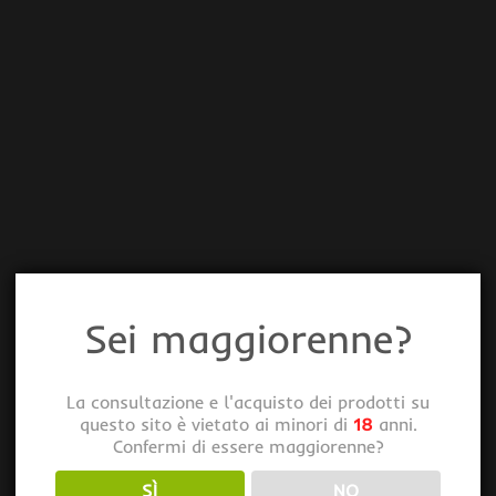
Sei maggiorenne?
La consultazione e l'acquisto dei prodotti su
questo sito è vietato ai minori di
18
anni.
Confermi di essere maggiorenne?
SÌ
NO