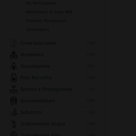
Kit fertilizzanti
Nutrimenti di base NPK
Prodotti fitosanitari
Stimolatori
Grow box/room
(168)
Idroponica
(219)
Illuminazione
(501)
Post Raccolto
(553)
Semina e Propagazione
(93)
Strumentazioni
(345)
Substrati
(130)
Trattamento Acqua
(234)
Trattamento Aria
(393)