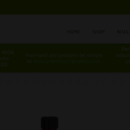
HOME
SHOP
BLOG
Per
i 100€
volum
Trovi tanti altri prodotti del settore
onto
c
su
www.greencountryexpress.com
EED