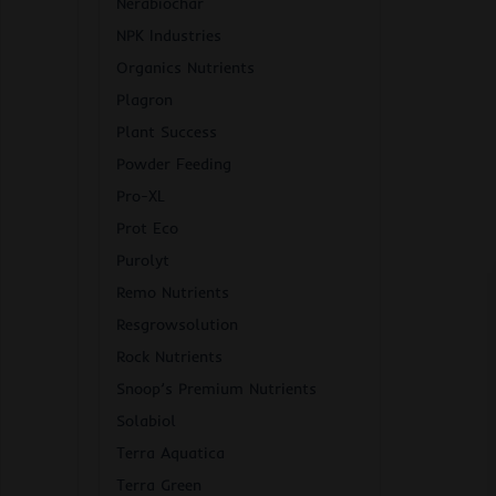
Nerabiochar
NPK Industries
Organics Nutrients
Plagron
Plant Success
Powder Feeding
Pro-XL
Prot Eco
Purolyt
Remo Nutrients
Resgrowsolution
Rock Nutrients
Snoop’s Premium Nutrients
Solabiol
Terra Aquatica
Terra Green