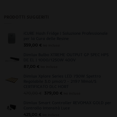
PRODOTTI SUGGERITI
iCURE Hash Fridge | Soluzione Professionale
per la Cura delle Resine
359,00
€
iva inclusa
Dimlux Bulbo XTREME OUTPUT GP SPEC HPS
DE EL | 1000/1250W 400V
87,00
€
iva inclusa
Dimlux Xplore Series LED 730W Spettro
Regolabile 3.0 μmol/J - 2197 Μmol/S
CERTIFICATO DLC HORT
Il
Il
470,00
€
379,00
€
iva inclusa
prezzo
prezzo
Dimlux Smart Controller REVOMAX GOLD per
originale
attuale
Controllo Intensità Luce
era:
è:
425,00
€
470,00 €.
379,00 €.
iva inclusa