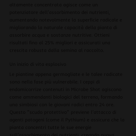
altamente concentrata agisce come un
potenziatore dell’assorbimento dei nutrienti,
aumentando notevolmente la superficie radicale e
migliorando la naturale capacità della pianta di
assorbire acqua e sostanze nutritive. Ottieni
risultati fino al 25% migliori e assicurati una
crescita robusta dalla semina al raccolto.
Un inizio di vita esplosivo
Le piantine appena germogliate e le talee radicate
sono nella fase più vulnerabile. I ceppi di
endomicorrize contenuti in Microbe Shot agiscono
come ammendanti biologici del terreno, formando
una simbiosi con le giovani radici entro 24 ore.
Questo “scudo protettivo” previene l’attacco di
agenti patogeni (come il Pythium) e assicura che la
pianta concentri tutte le sue energie
sull’assorbimento dei nutrienti, creando nuova