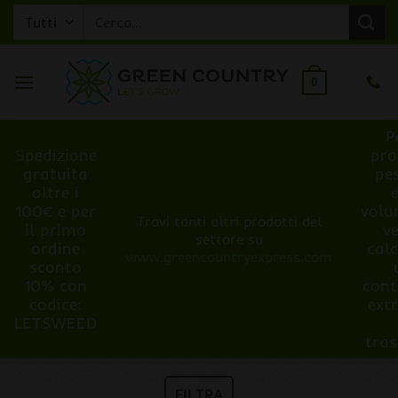
Salta
Cerca:
ai
contenuti
0
P
Spedizione
pro
gratuita
pe
oltre i
100€ e per
volu
Trovi tanti altri prodotti del
il primo
v
settore su
ordine
cal
www.greencountryexpress.com
sconto
10% con
cont
codice:
ext
LETSWEED
tra
FILTRA