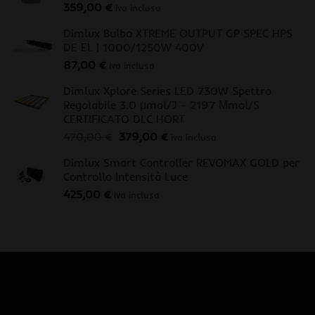
359,00
€
iva inclusa
Dimlux Bulbo XTREME OUTPUT GP SPEC HPS
DE EL | 1000/1250W 400V
87,00
€
iva inclusa
Dimlux Xplore Series LED 730W Spettro
Regolabile 3.0 μmol/J - 2197 Μmol/S
CERTIFICATO DLC HORT
Il
Il
470,00
€
379,00
€
iva inclusa
prezzo
prezzo
Dimlux Smart Controller REVOMAX GOLD per
originale
attuale
Controllo Intensità Luce
era:
è:
425,00
€
470,00 €.
379,00 €.
iva inclusa