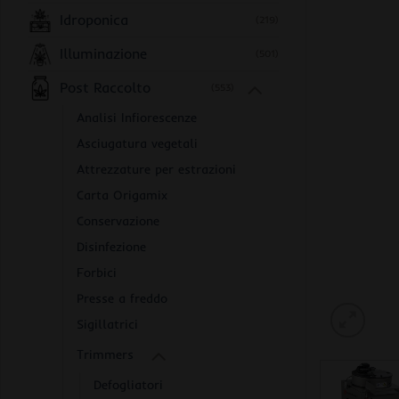
Idroponica
(219)
Illuminazione
(501)
Post Raccolto
(553)
Analisi Infiorescenze
Asciugatura vegetali
Attrezzature per estrazioni
Carta Origamix
Conservazione
Disinfezione
Forbici
Presse a freddo
Sigillatrici
Trimmers
Defogliatori