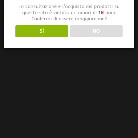
La consultazione e l'acquisto dei prodotti su
questo sito è vietato ai minori di
18
anni.
Confermi di essere maggiorenne?
SÌ
NO