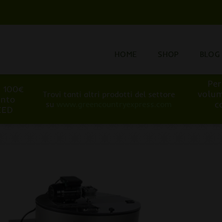
HOME
SHOP
BLOG
Per
i 100€
volum
Trovi tanti altri prodotti del settore
onto
c
su
www.greencountryexpress.com
EED