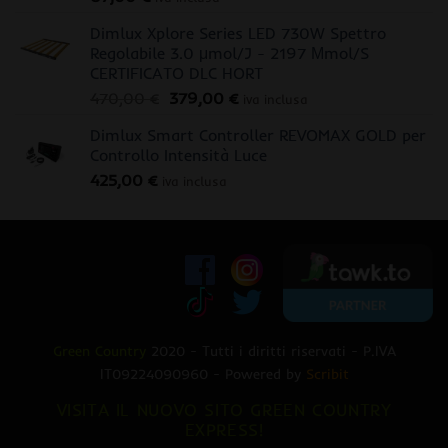
Dimlux Xplore Series LED 730W Spettro
Regolabile 3.0 μmol/J - 2197 Μmol/S
CERTIFICATO DLC HORT
Il
Il
470,00
€
379,00
€
iva inclusa
prezzo
prezzo
Dimlux Smart Controller REVOMAX GOLD per
originale
attuale
Controllo Intensità Luce
era:
è:
425,00
€
470,00 €.
379,00 €.
iva inclusa
Green Country
2020 - Tutti i diritti riservati - P.IVA
IT09224090960 - Powered by
Scribit
VISITA IL NUOVO SITO GREEN COUNTRY
EXPRESS!