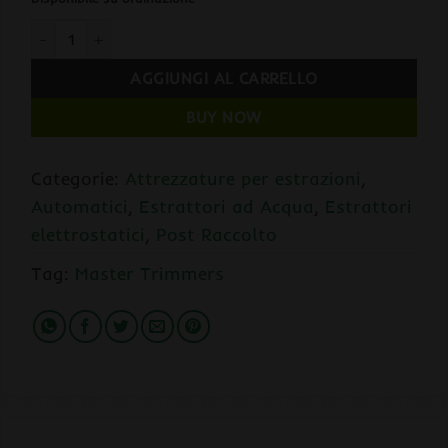
Master Extractors PLASMASTATIC PILOT Separatore di tricomi 
AGGIUNGI AL CARRELLO
BUY NOW
Categorie:
Attrezzature per estrazioni
,
Automatici
,
Estrattori ad Acqua
,
Estrattori
elettrostatici
,
Post Raccolto
Tag:
Master Trimmers