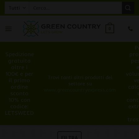
Salta
Cerca:
ai
contenuti
0
P
Spedizione
pro
gratuita
pe
oltre i
100€ e per
volu
Trovi tanti altri prodotti del
il primo
v
settore su
ordine
cal
www.greencountryexpress.com
sconto
10% con
cont
codice:
ext
LETSWEED
tra
FILTRA