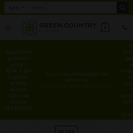
Salta
Cerca:
ai
contenuti
0
P
Spedizione
pro
gratuita
pe
oltre i
100€ e per
volu
Trovi tanti altri prodotti del
il primo
v
settore su
ordine
cal
www.greencountryexpress.com
sconto
10% con
cont
codice:
ext
LETSWEED
tra
FILTRA