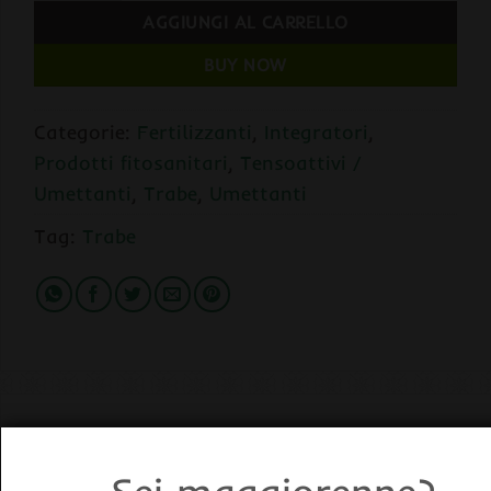
AGGIUNGI AL CARRELLO
BUY NOW
Categorie:
Fertilizzanti
,
Integratori
,
Prodotti fitosanitari
,
Tensoattivi /
Umettanti
,
Trabe
,
Umettanti
Tag:
Trabe
DESCRIZIONE
INFORMAZIONI AGGIUNTIVE