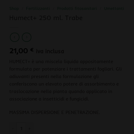
Shop
/
Fertilizzanti
/
Prodotti fitosanitari
/
Umettanti
Humect+ 250 ml. Trabe
21,00
€
iva inclusa
HUMECT+ è una miscela liquida appositamente
formulata per potenziare i trattamenti fogliari. Gli
adiuvanti presenti nella formulazione gli
conferiscono un elevato potere di assorbimento e
traslocazione nella pianta quando applicato in
associazione a insetticidi e fungicidi.
MASSIMA DISPERSIONE E PENETRAZIONE.
Humect+ 250 ml. Trabe quantità