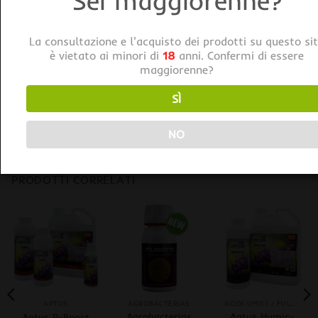
Sei maggiorenne?
METODO DI APPLICAZIONE
La consultazione e l'acquisto dei prodotti su questo si
è vietato ai minori di
18
anni. Confermi di essere
Applicazione fogliare a 1,5-2 ml/litro d’acqua.
maggiorenne?
Aggiungere HUMECT+ all’acqua e mescolare bene,
quindi aggiungere l’insetticida o il fungicida per una
SÌ
corretta applicazione.
NO
PRODOTTI CORRELATI
APTUS
AGROBACTERIAS
ACIDI UMICI / FULVICI
Agrobacterias
Aptus Humic-
Aptus P-Boost