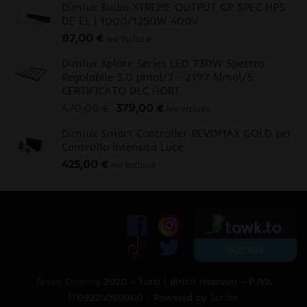
Dimlux Bulbo XTREME OUTPUT GP SPEC HPS
DE EL | 1000/1250W 400V
87,00
€
iva inclusa
Dimlux Xplore Series LED 730W Spettro
Regolabile 3.0 μmol/J - 2197 Μmol/S
CERTIFICATO DLC HORT
Il
Il
470,00
€
379,00
€
iva inclusa
prezzo
prezzo
Dimlux Smart Controller REVOMAX GOLD per
originale
attuale
Controllo Intensità Luce
era:
è:
425,00
€
470,00 €.
379,00 €.
iva inclusa
Green Country
2020 - Tutti i diritti riservati - P.IVA
IT09224090960 - Powered by
Scribit