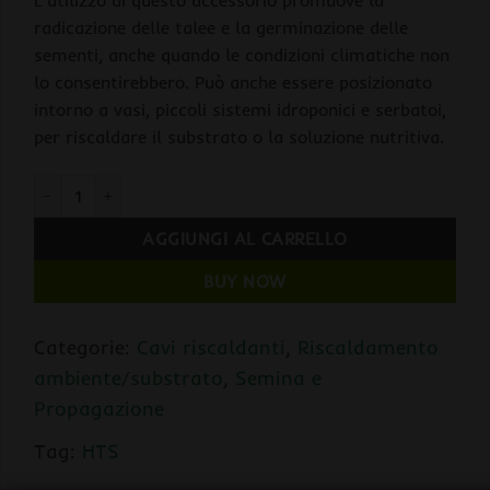
radicazione delle talee e la germinazione delle
sementi, anche quando le condizioni climatiche non
lo consentirebbero. Può anche essere posizionato
intorno a vasi, piccoli sistemi idroponici e serbatoi,
per riscaldare il substrato o la soluzione nutritiva.
HTS Cavo Riscaldante 60W Lunghezza 12mt quantità
AGGIUNGI AL CARRELLO
BUY NOW
Categorie:
Cavi riscaldanti
,
Riscaldamento
ambiente/substrato
,
Semina e
Propagazione
Tag:
HTS