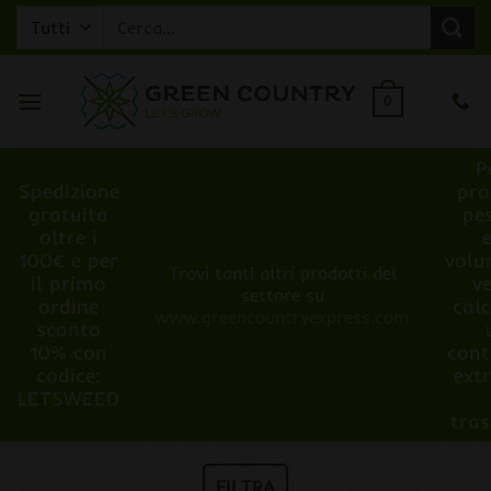
Salta
Cerca:
ai
contenuti
0
P
Spedizione
pro
gratuita
pe
oltre i
100€ e per
volu
Trovi tanti altri prodotti del
il primo
v
settore su
ordine
cal
www.greencountryexpress.com
sconto
10% con
cont
codice:
ext
LETSWEED
tra
FILTRA