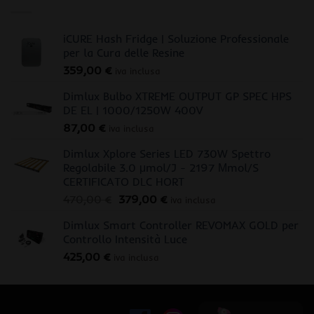
iCURE Hash Fridge | Soluzione Professionale
per la Cura delle Resine
359,00
€
iva inclusa
Dimlux Bulbo XTREME OUTPUT GP SPEC HPS
DE EL | 1000/1250W 400V
87,00
€
iva inclusa
Dimlux Xplore Series LED 730W Spettro
Regolabile 3.0 μmol/J - 2197 Μmol/S
CERTIFICATO DLC HORT
Il
Il
470,00
€
379,00
€
iva inclusa
prezzo
prezzo
Dimlux Smart Controller REVOMAX GOLD per
originale
attuale
Controllo Intensità Luce
era:
è:
425,00
€
470,00 €.
379,00 €.
iva inclusa