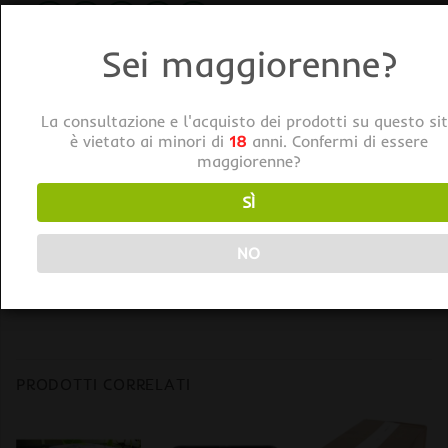
Sei maggiorenne?
La consultazione e l'acquisto dei prodotti su questo si
è vietato ai minori di
18
anni. Confermi di essere
DESCRIZIONE
maggiorenne?
HTS Cavo Riscaldante 60W Lunghezza 12mt
SÌ
Per un controllo ottimale di questi accessori è
NO
consigliato l’uso di strumentazioni quali Timer e
Controller.
PRODOTTI CORRELATI