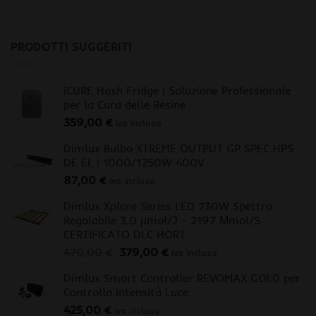
PRODOTTI SUGGERITI
iCURE Hash Fridge | Soluzione Professionale
per la Cura delle Resine
359,00
€
iva inclusa
Dimlux Bulbo XTREME OUTPUT GP SPEC HPS
DE EL | 1000/1250W 400V
87,00
€
iva inclusa
Dimlux Xplore Series LED 730W Spettro
Regolabile 3.0 μmol/J - 2197 Μmol/S
CERTIFICATO DLC HORT
Il
Il
470,00
€
379,00
€
iva inclusa
prezzo
prezzo
Dimlux Smart Controller REVOMAX GOLD per
originale
attuale
Controllo Intensità Luce
era:
è:
425,00
€
470,00 €.
379,00 €.
iva inclusa