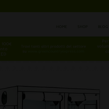
HOME
SHOP
BLOG
Per
i 100€
volum
Trovi tanti altri prodotti del settore
onto
c
su
www.greencountryexpress.com
EED