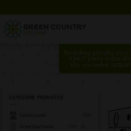
Salta
ai
contenuti
Spedizione gratuita oltre 
e per il primo ordine sc
10% con codice: LETSW
CATEGORIE PRODOTTO
Fertilizzanti
(1220)
Grow box/room
(168)