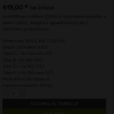
619,00
€
iva inclusa
La HOMEbox Ambient Q200+ è la growbow perfetta, a
pianta cubica, disegnata appositamente per i
coltivatori professionisti.
Dimensioni: 200 x 200 x 220 cm
Spazio coltivabile: 4 m2
Tubo A: + 8x 100 mm (4″)
Tubo B: +4x 250 (10″)
Tubo C: + 2x 300 (12″)
Tubo D: + 4x 350 mm (14″)
Prese d’aria Omniflow: 0
Capacità massima: 150 kg
HOMEbox Ambient Q200+ - 200 x 200 x 220 quantità
AGGIUNGI AL CARRELLO
BUY NOW