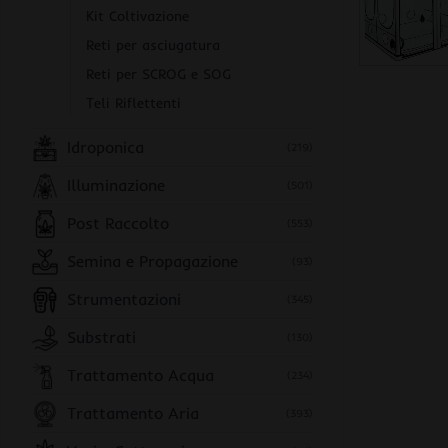
Kit Coltivazione
Reti per asciugatura
Reti per SCROG e SOG
Teli Riflettenti
Idroponica
(219)
Illuminazione
(501)
Post Raccolto
(553)
Semina e Propagazione
(93)
Strumentazioni
(345)
Substrati
(130)
Trattamento Acqua
(234)
Trattamento Aria
(393)