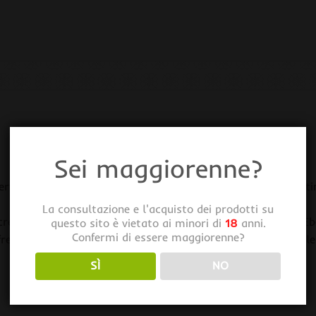
Sei maggiorenne?
a, progettata per i coltivatori professionisti, 200 centim
La consultazione e l'acquisto dei prodotti su
R+ crea un ambiente piuttosto intenso, ma per fortuna l’HOM
questo sito è vietato ai minori di
18
anni.
Confermi di essere maggiorenne?
re ai coltivatori professionisti la possibilità di ottimizzar
SÌ
NO