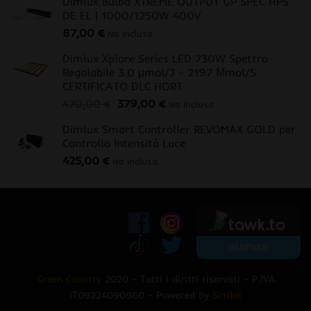
Dimlux Bulbo XTREME OUTPUT GP SPEC HPS
DE EL | 1000/1250W 400V
87,00
€
iva inclusa
Dimlux Xplore Series LED 730W Spettro
Regolabile 3.0 μmol/J - 2197 Μmol/S
CERTIFICATO DLC HORT
Il
Il
470,00
€
379,00
€
iva inclusa
prezzo
prezzo
Dimlux Smart Controller REVOMAX GOLD per
originale
attuale
Controllo Intensità Luce
era:
è:
425,00
€
470,00 €.
379,00 €.
iva inclusa
Green Country
2020 - Tutti i diritti riservati - P.IVA
IT09224090960 - Powered by
Scribit