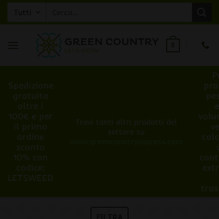
Salta
Cerca:
ai
contenuti
0
P
Spedizione
pro
gratuita
pe
oltre i
100€ e per
volu
Trovi tanti altri prodotti del
il primo
v
settore su
ordine
cal
www.greencountryexpress.com
sconto
10% con
cont
codice:
ext
LETSWEED
tra
FILTRA