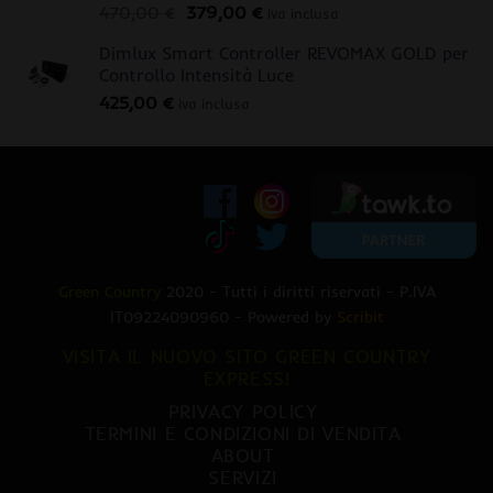
Il
Il
470,00
€
379,00
€
iva inclusa
prezzo
prezzo
Dimlux Smart Controller REVOMAX GOLD per
originale
attuale
Controllo Intensità Luce
era:
è:
425,00
€
470,00 €.
379,00 €.
iva inclusa
Green Country
2020 - Tutti i diritti riservati - P.IVA
IT09224090960 - Powered by
Scribit
VISITA IL NUOVO SITO GREEN COUNTRY
EXPRESS!
PRIVACY POLICY
TERMINI E CONDIZIONI DI VENDITA
ABOUT
SERVIZI