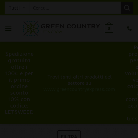
Salta
Cerca:
ai
contenuti
0
P
Spedizione
pro
gratuita
pe
oltre i
100€ e per
volu
Trovi tanti altri prodotti del
il primo
v
settore su
ordine
cal
www.greencountryexpress.com
sconto
10% con
cont
codice:
ext
LETSWEED
tra
FILTRA