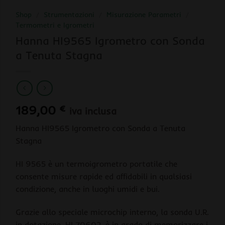
Shop
/
Strumentazioni
/
Misurazione Parametri
/
Termometri e Igrometri
Hanna HI9565 Igrometro con Sonda
a Tenuta Stagna
189,00
€
iva inclusa
Hanna HI9565 Igrometro con Sonda a Tenuta
Stagna
HI 9565 è un termoigrometro portatile che
consente misure rapide ed affidabili in qualsiasi
condizione, anche in luoghi umidi e bui.
Grazie allo speciale microchip interno, la sonda U.R.
in dotazione, HI 70602, è in grado di memorizzare i