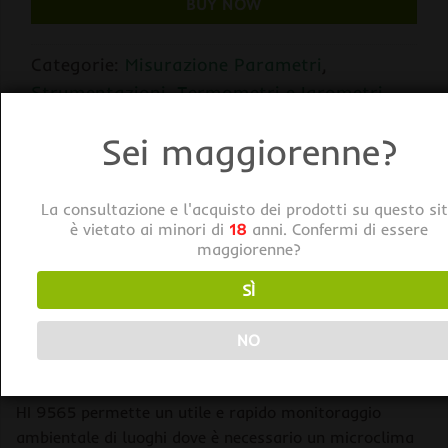
BUY NOW
Categorie:
Misurazione Parametri
,
Strumentazioni
,
Termometri e Igrometri
Tag:
Hanna Instruments
Sei maggiorenne?
La consultazione e l'acquisto dei prodotti su questo si
è vietato ai minori di
18
anni. Confermi di essere
maggiorenne?
SÌ
DESCRIZIONE
NO
Hanna HI9565 Igrometro con Sonda a Tenuta Stagna
HI 9565 permette un utile e rapido monitoraggio
ambientale di luoghi dove è necessario un microclima