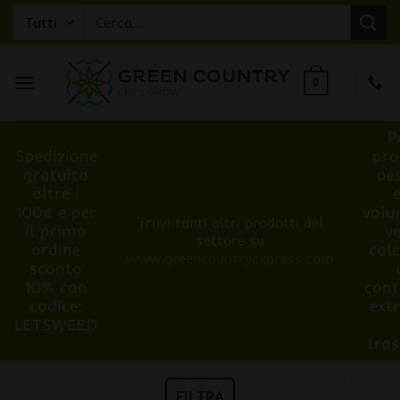
Salta
Cerca:
ai
contenuti
0
P
Spedizione
pro
gratuita
pe
oltre i
100€ e per
volu
Trovi tanti altri prodotti del
il primo
v
settore su
ordine
cal
www.greencountryexpress.com
sconto
10% con
cont
codice:
ext
LETSWEED
tra
FILTRA