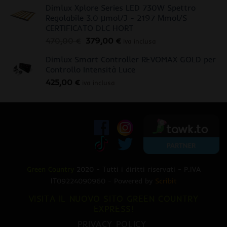
Dimlux Xplore Series LED 730W Spettro
Regolabile 3.0 μmol/J - 2197 Μmol/S
CERTIFICATO DLC HORT
Il
Il
470,00
€
379,00
€
iva inclusa
prezzo
prezzo
Dimlux Smart Controller REVOMAX GOLD per
originale
attuale
Controllo Intensità Luce
era:
è:
425,00
€
470,00 €.
379,00 €.
iva inclusa
Green Country
2020 - Tutti i diritti riservati - P.IVA
IT09224090960 - Powered by
Scribit
VISITA IL NUOVO SITO GREEN COUNTRY
EXPRESS!
PRIVACY POLICY