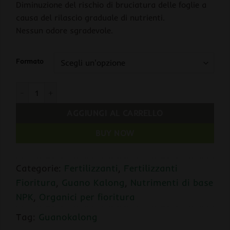
Diminuzione del rischio di bruciatura delle foglie a
causa del rilascio graduale di nutrienti.
Nessun odore sgradevole.
Formato
Guanokalong EXTRACT Guano di Pipistrello Liquido quantità
AGGIUNGI AL CARRELLO
BUY NOW
Categorie:
Fertilizzanti
,
Fertilizzanti
Fioritura
,
Guano Kalong
,
Nutrimenti di base
NPK
,
Organici per fioritura
Tag:
Guanokalong