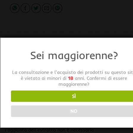
DESCRIZIONE
Sei maggiorenne?
INFORMAZIONI AGGIUNTIVE
Guanokalong EXTRACT Guano di Pipistrello Liquido
La consultazione e l'acquisto dei prodotti su questo si
è vietato ai minori di
18
anni. Confermi di essere
maggiorenne?
Applicazione
Per uso interno ed esterno.
SÌ
L’estratto di Guanokalong® può essere utilizzato come
supplemento al normale programma di coltivazione di
NO
altri produttori di fertilizzanti.
Quando si utilizza la polvere o il pellet di Guanokalong,
l’aggiunta dell’estratto non è necessaria.