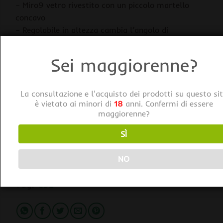
– Miro9 vetro rivestito con un piccolo martello
concavo
– Regolabile in altezza cambia l’angolo di
riflessione
– Regolabile per centrare la lampadina
Sei maggiorenne?
GSE Riflettore Professionale HPS/MH + Ballast Dimmerabile 
La consultazione e l'acquisto dei prodotti su questo si
AGGIUNGI AL CARRELLO
è vietato ai minori di
18
anni. Confermi di essere
maggiorenne?
BUY NOW
SÌ
Categorie:
Illuminazione
,
Kit di
NO
Illuminazione
,
Kit Lampade HPS
Tag:
GSE