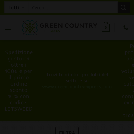
Salta
Cerca:
ai
contenuti
0
P
Spedizione
pro
gratuita
pe
oltre i
100€ e per
volu
Trovi tanti altri prodotti del
il primo
v
settore su
ordine
cal
www.greencountryexpress.com
sconto
10% con
cont
codice:
ext
LETSWEED
tra
FILTRA