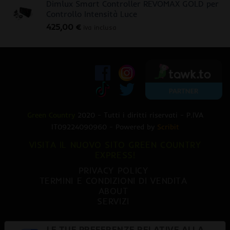
Dimlux Smart Controller REVOMAX GOLD per
originale
attuale
Controllo Intensità Luce
era:
è:
425,00
€
470,00 €.
379,00 €.
iva inclusa
Green Country
2020 - Tutti i diritti riservati - P.IVA
IT09224090960 - Powered by
Scribit
VISITA IL NUOVO SITO GREEN COUNTRY
EXPRESS!
PRIVACY POLICY
TERMINI E CONDIZIONI DI VENDITA
ABOUT
SERVIZI
LE TUE PREFERENZE RELATIVE ALLA