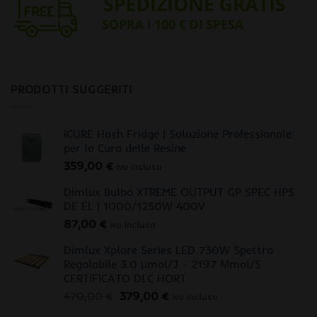
PRODOTTI SUGGERITI
iCURE Hash Fridge | Soluzione Professionale
per la Cura delle Resine
359,00
€
iva inclusa
Dimlux Bulbo XTREME OUTPUT GP SPEC HPS
DE EL | 1000/1250W 400V
87,00
€
iva inclusa
Dimlux Xplore Series LED 730W Spettro
Regolabile 3.0 μmol/J - 2197 Μmol/S
CERTIFICATO DLC HORT
Il
Il
470,00
€
379,00
€
iva inclusa
prezzo
prezzo