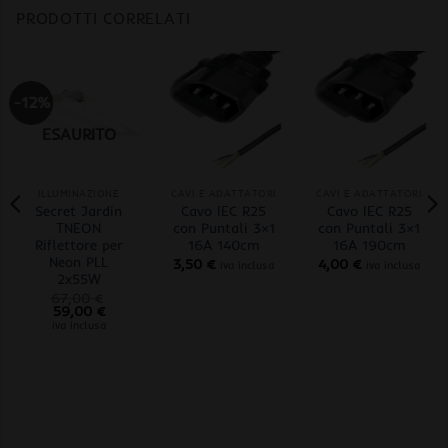
PRODOTTI CORRELATI
-12%
ESAURITO
ILLUMINAZIONE
CAVI E ADATTATORI
CAVI E ADATTATORI
Secret Jardin
Cavo IEC R25
Cavo IEC R25
TNEON
con Puntali 3×1
con Puntali 3×1
Riflettore per
16A 140cm
16A 190cm
Neon PLL
3,50
€
4,00
€
iva inclusa
iva inclusa
2x55W
67,00
€
Il
Il
59,00
€
prezzo
prezzo
iva inclusa
originale
attuale
era:
è:
67,00 €.
59,00 €.