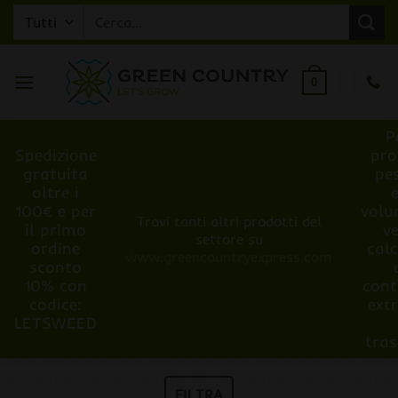
Salta
Cerca:
ai
contenuti
0
P
Spedizione
pro
gratuita
pe
oltre i
100€ e per
volu
Trovi tanti altri prodotti del
il primo
v
settore su
ordine
cal
www.greencountryexpress.com
sconto
10% con
cont
codice:
ext
LETSWEED
tra
FILTRA