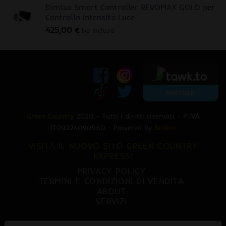
Dimlux Smart Controller REVOMAX GOLD per
originale
attuale
Controllo Intensità Luce
era:
è:
425,00
€
470,00 €.
379,00 €.
iva inclusa
Green Country
2020 - Tutti i diritti riservati - P.IVA
IT09224090960 - Powered by
Scribit
VISITA IL NUOVO SITO GREEN COUNTRY
EXPRESS!
PRIVACY POLICY
TERMINI E CONDIZIONI DI VENDITA
ABOUT
SERVIZI