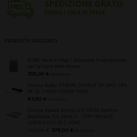
PRODOTTI SUGGERITI
iCURE Hash Fridge | Soluzione Professionale
per la Cura delle Resine
359,00
€
iva inclusa
Dimlux Bulbo XTREME OUTPUT GP SPEC HPS
DE EL | 1000/1250W 400V
87,00
€
iva inclusa
Dimlux Xplore Series LED 730W Spettro
Regolabile 3.0 μmol/J - 2197 Μmol/S
CERTIFICATO DLC HORT
Il
Il
470,00
€
379,00
€
iva inclusa
prezzo
prezzo