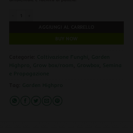
Garden Highpro PROBOX MUSHPRO S dim. 60 x 40 x 40 cm Came
AGGIUNGI AL CARRELLO
BUY NOW
Categorie:
Coltivazione Funghi
,
Garden
Highpro
,
Grow box/room
,
Growbox
,
Semina
e Propagazione
Tag:
Garden Highpro