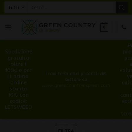
Salta
Cerca:
ai
contenuti
0
P
Spedizione
pro
gratuita
pe
oltre i
100€ e per
volu
Trovi tanti altri prodotti del
il primo
v
settore su
ordine
cal
www.greencountryexpress.com
sconto
10% con
cont
codice:
ext
LETSWEED
tra
FILTRA