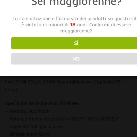
Sei maggiorenne?
Tag:
Fral
La consultazione e l'acquisto dei prodotti su questo si
è vietato ai minori di
18
anni. Confermi di essere
maggiorenne?
SÌ
NO
DESCRIZIONE
Fral FDNF33Eco.2000 Deumidificatore Capacità 33
Lt/gg
Specifiche tecniche Fral FDNF96:
– Portata 360m3/h
– Potenza media assorbita a 26.7°C 60%UR 535W
– Capacità 33L per giorno
– Refrigerante R290