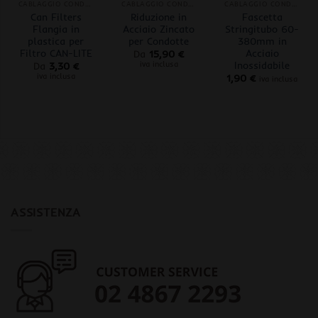
CABLAGGIO CONDOTTE
CABLAGGIO CONDOTTE
CABLAGGIO CONDOTTE
Can Filters
Riduzione in
Fascetta
Flangia in
Acciaio Zincato
Stringitubo 60-
plastica per
per Condotte
380mm in
Filtro CAN-LITE
Acciaio
Da
15,90
€
Inossidabile
iva inclusa
Da
3,30
€
iva inclusa
1,90
€
iva inclusa
ASSISTENZA