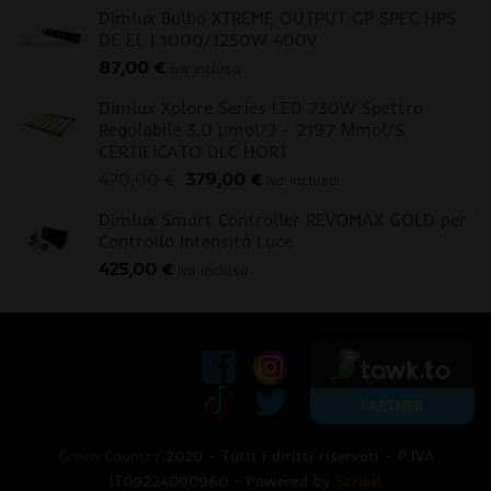
Dimlux Bulbo XTREME OUTPUT GP SPEC HPS
DE EL | 1000/1250W 400V
87,00
€
iva inclusa
Dimlux Xplore Series LED 730W Spettro
Regolabile 3.0 μmol/J - 2197 Μmol/S
CERTIFICATO DLC HORT
Il
Il
470,00
€
379,00
€
iva inclusa
prezzo
prezzo
Dimlux Smart Controller REVOMAX GOLD per
originale
attuale
Controllo Intensità Luce
era:
è:
425,00
€
470,00 €.
379,00 €.
iva inclusa
Green Country
2020 - Tutti i diritti riservati - P.IVA
IT09224090960 - Powered by
Scribit