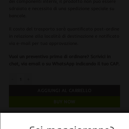
dei componenti interni, il prodotto non può essere
sdraiato e necessita di una spedizione speciale su
bancale.
Il costo del trasporto sarà quantificato post-ordine
in relazione alla località di destinazione e notificato
via e-mail per tua approvazione.
Vuoi un preventivo prima di ordinare? Scrivici in
chat, via email o su WhatsApp indicando il tuo CAP.
Fral FDNF33Eco.2000 Deumidificatore Capacità 33 Lt/gg quant
AGGIUNGI AL CARRELLO
BUY NOW
Categorie:
Deumidificatori
,
Professionali
,
Trattamento Aria